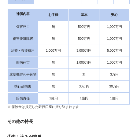
補償内容
お手軽
基本
安心
傷害死亡
無
500万円
1,000万円
傷害後遺障害
無
500万円
1,000万円
治療・救援費用
1,000万円
3,000万円
5,000万円
疾病死亡
無
1,000万円
1,000万円
航空機寄託手荷物
無
無
3万円
携行品損害
無
30万円
30万円
賠償責任
1億円
1億円
1億円
※ 保険金は指定した銀行口座に振り込まれます
その他の特長
①申し込みが簡単