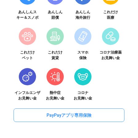
あんしんス
あんしん
あんしん
これだけ
キー＆
スノボ
賠償
海外旅行
医療
これだけ
これだけ
スマホ
コロナ治療薬
ペット
賃貸
保険
お見舞い金
インフルエンザ
熱中症
コロナ
お見舞い金
お見舞い金
お見舞い金
PayPayアプリ専用保険