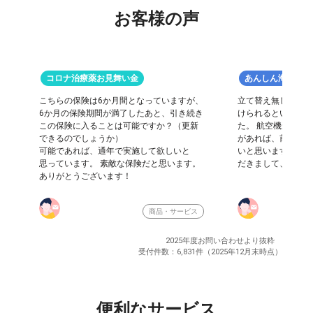
お客様の声
コロナ治療薬お見舞い金
あんしん海外旅行
こちらの保険は6か月間となっていますが、
立て替え無しでキャ
6か月の保険期間が満了したあと、引き続き
けられるという事で
この保険に入ることは可能ですか？（更新
た。 航空機遅延や
できるのでしょうか）
があれば、前向きに
可能であれば、通年で実施して欲しいと
いと思います。 色
思っています。 素敵な保険だと思います。
だきまして、ありが
ありがとうございます！
商品・サービス
2025年度お問い合わせより抜粋
受付件数：6,831件（2025年12月末時点）
便利なサービス