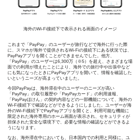
海外のWi-Fi接続下で表示される画面のイメージ
これまで「PayPay」のユーザーが旅行などで海外に行った際
に、スマホが海外で提供されるWi-Fiの接続下にある状況では、
PayPayアプリを開くことができませんでした。他方、
「PayPay」のユーザーは6,300万（※5）を超え、さまざまな場
面での利用が増えたことにより、海外での旅行中や出張中など
にも気になったときにPayPayアプリを開いて、情報を確認した
いというニーズが高まっていました。
今回PayPayは、海外滞在中のユーザーのニーズが高い
「PayPay」の取引履歴や「PayPayカード」の利用速報、
「PayPayほけん」の契約内容などの一部機能について、海外の
Wi-Fi接続下で確認などができるようにしました。ユーザーが海
外のWi-Fi接続下でPayPayアプリを開くと、利用可能な機能に
限定された海外専用のホーム画面が表示され、セキュリティが
担保された安全な環境下で、必要な情報の確認などができるよ
うになります。
なお、海外滞在中においても、日本国内での利用と同様に、ユ