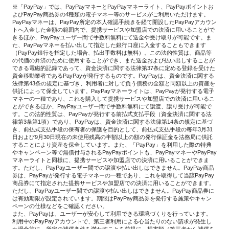
※「PayPay」では、PayPayマネーとPayPayマネーライト、PayPayポイントお
よびPayPay商品券の4種類の電子マネー等のサービスがご利用いただけます。
PayPayマネーは、PayPay所定の本人確認手続きを経て開設したPayPayアカウン
トへ入金した金額の範囲内で、提携サービスや加盟店での決済に用いることがで
きるほか、PayPayユーザー間で手数料無料にて送金や受け取りが可能です。ま
た、PayPayマネーを払い出して指定した銀行口座に入金することもできます
（PayPay銀行を指定した場合、払出手数料は無料）。この法的性質は、商品等
の代価の弁済のために使用することができ、また送金および払い出しすることが
できる電磁的記録であって、資金決済に関する法律第37条に定める登録を受けた
資金移動業者であるPayPayが発行するものです。PayPayは、資金決済に関する
法律第43条の規定に基づき、利用者に対して負う債務の全額と同額以上の資産を
供託によって保全しています。PayPayマネーライトは、PayPayが発行する電子
マネーの一種であり、これを購入して提携サービスや加盟店での決済に用いるこ
とができるほか、PayPayユーザー間で手数料無料にて譲渡、譲り受けが可能で
す。この法的性質は、PayPayが発行する前払式支払手段（資金決済に関する法
律第3条第1項）であり、PayPayは、資金決済に関する法律第14条の規定に基づ
き、前払式支払手段の保有者の保護を目的として、前払式支払手段の毎年3月31
日および9月30日現在の未使用残高の半額以上の額の発行保証金を法務局に供託
することにより資産を保全しています。また、「PayPay」を利用した際の特典
やキャンペーン等で無償付与されるPayPayポイントも、PayPayマネーやPayPay
マネーライトと同様に、提携サービスや加盟店での決済に用いることができま
す。ただし、PayPayユーザー間での譲渡や払い出しはできません。PayPay商品
券は、PayPayが発行する電子マネーの一種であり、これを取得して当該PayPay
商品券にて指定された提携サービスや加盟店での決済に用いることができます。
ただし、PayPayユーザー間での譲渡や払い出しはできません。PayPay商品券に
は有効期限が設定されています。期限はPayPay商品券を発行する施策やキャン
ペーンの仕様などをご確認ください。
また、PayPayは、ユーザーが安心して利用できる環境づくりを行っています。
利用中のPayPayアカウントで、第三者利用による心当たりのない請求が発生し