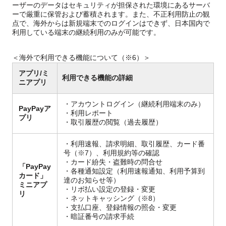
ーザーのデータはセキュリティが担保された環境にあるサーバ
ーで厳重に保管および蓄積されます。また、不正利用防止の観
点で、海外からは新規端末でのログインはできず、日本国内で
利用している端末の継続利用のみが可能です。
＜海外で利用できる機能について（※6）＞
アプリ/ミ
利用できる機能の詳細
ニアプリ
・アカウントログイン（継続利用端末のみ）
PayPayア
・利用レポート
プリ
・取引履歴の閲覧（過去履歴）
・利用速報、請求明細、取引履歴、カード番
号（※7）、利用規約等の確認
・カード紛失・盗難時の問合せ
「PayPay
・各種通知設定（利用速報通知、利用予算到
カード」
達のお知らせ等）
ミニアプ
・リボ払い設定の登録・変更
リ
・ネットキャッシング（※8）
・支払口座、登録情報の照会・変更
・暗証番号の請求手続