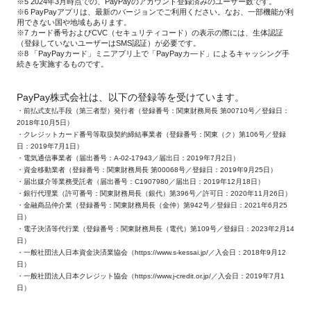
※5 2024年3月時点での、PayPayのアカウント登録済みのユーザー数です。
※6 PayPayアプリは、最新のバージョンでご利用ください。なお、一部機能が利
用できない国や地域もあります。
※7 カード番号およびCVC（セキュリティコード）の表示の際には、生体認証
（登録していないユーザーはSMS認証）が必要です。
※8 「PayPayカード」ミニアプリ上で「PayPayカ―ド」によるキャッシング手
続きを実施するものです。
PayPay株式会社は、以下の登録等を受けています。
・前払式支払手段（第三者型）発行者（登録番号：関東財務局長 第00710号／登録日：
2018年10月5日）
・クレジットカード番号等取扱契約締結事業者（登録番号：関東（ク）第106号／登録
日：2019年7月1日）
・電気通信事業者（届出番号：A-02-17943／届出日：2019年7月2日）
・資金移動業者（登録番号：関東財務局長 第00068号／登録日：2019年9月25日）
・届出媒介等業務受託者（届出番号：C1907980／届出日：2019年12月18日）
・銀行代理業（許可番号：関東財務局長（銀代）第396号／許可日：2020年11月26日）
・金融商品仲介業（登録番号：関東財務局長（金仲）第942号／登録日：2021年6月25
日）
・電子決済等代行業（登録番号：関東財務局長（電代）第109号／登録日：2023年2月14
日）
・一般社団法人日本資金決済業協会（https://www.s-kessai.jp/／入会日：2018年9月12
日）
・一般社団法人日本クレジット協会（https://www.j-credit.or.jp/／入会日：2019年7月1
日）