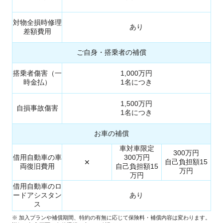
対物全損時修理
あり
差額費用
ご自身・搭乗者の補償
搭乗者傷害（一
1,000万円
時金払）
1名につき
1,500万円
自損事故傷害
1名につき
お車の補償
車対車限定
300万円
借用自動車の車
300万円
自己負担額15
✕
両復旧費用
自己負担額15
万円
万円
借用自動車のロ
ードアシスタン
あり
ス
※ 加入プランや補償期間、特約の有無に応じて保険料・補償内容は変わります。