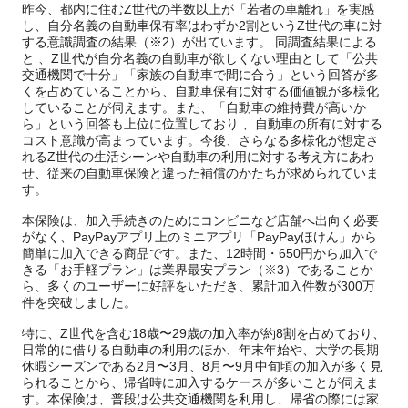
昨今、都内に住むZ世代の半数以上が「若者の車離れ」を実感
し、自分名義の自動車保有率はわずか2割というZ世代の車に対
する意識調査の結果（※2）が出ています。 同調査結果による
と 、Z世代が自分名義の自動車が欲しくない理由として「公共
交通機関で十分」「家族の自動車で間に合う」という回答が多
くを占めていることから、自動車保有に対する価値観が多様化
していることが伺えます。また、「自動車の維持費が高いか
ら」という回答も上位に位置しており 、自動車の所有に対する
コスト意識が高まっています。今後、さらなる多様化が想定さ
れるZ世代の生活シーンや自動車の利用に対する考え方にあわ
せ、従来の自動車保険と違った補償のかたちが求められていま
す。
本保険は、加入手続きのためにコンビニなど店舗へ出向く必要
がなく、PayPayアプリ上のミニアプリ「PayPayほけん」から
簡単に加入できる商品です。また、12時間・650円から加入で
きる「お手軽プラン」は業界最安プラン（※3）であることか
ら、多くのユーザーに好評をいただき、累計加入件数が300万
件を突破しました。
特に、Z世代を含む18歳〜29歳の加入率が約8割を占めており、
日常的に借りる自動車の利用のほか、年末年始や、大学の長期
休暇シーズンである2月〜3月、8月〜9月中旬頃の加入が多く見
られることから、帰省時に加入するケースが多いことが伺えま
す。本保険は、普段は公共交通機関を利用し、帰省の際には家