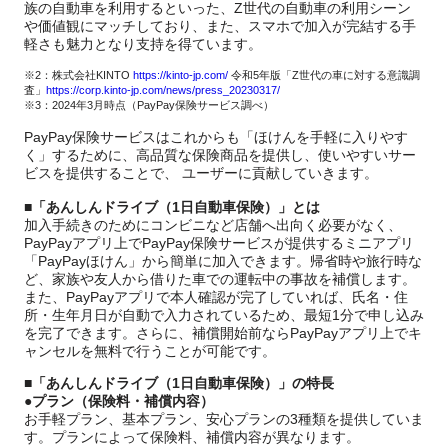
族の自動車を利用するといった、Z世代の自動車の利用シーン
や価値観にマッチしており、また、スマホで加入が完結する手
軽さも魅力となり支持を得ています。
※2：株式会社KINTO
https://kinto-jp.com/
令和5年版「Z世代の車に対する意識調
査」
https://corp.kinto-jp.com/news/press_20230317/
※3：2024年3月時点（PayPay保険サービス調べ）
PayPay保険サービスはこれからも「ほけんを手軽に入りやす
く」するために、高品質な保険商品を提供し、使いやすいサー
ビスを提供することで、 ユーザーに貢献していきます。
■「あんしんドライブ（1日自動車保険）」とは
加入手続きのためにコンビニなど店舗へ出向く必要がなく、
PayPayアプリ上でPayPay保険サービスが提供するミニアプリ
「PayPayほけん」から簡単に加入できます。帰省時や旅行時な
ど、家族や友人から借りた車での運転中の事故を補償します。
また、PayPayアプリで本人確認が完了していれば、氏名・住
所・生年月日が自動で入力されているため、最短1分で申し込み
を完了できます。さらに、補償開始前ならPayPayアプリ上でキ
ャンセルを無料で行うことが可能です。
■「あんしんドライブ（1日自動車保険）」の特長
●プラン（保険料・補償内容）
お手軽プラン、基本プラン、安心プランの3種類を提供していま
す。プランによって保険料、補償内容が異なります。