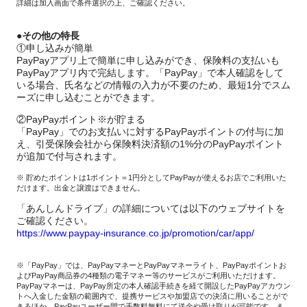
詳細は加入画面で条件選択の上、ご確認ください。
●その他の特長
①申し込みが簡単
PayPayアプリ上で簡単に申し込みができ、保険料の支払いも
PayPayアプリ内で完結します。「PayPay」で本人確認をして
いる場合、氏名などの情報の入力が不要のため、最短1分でスム
ーズに申し込むことができます。
②PayPayポイント※が貯まる
「PayPay」でのお支払いに対するPayPayポイントの付与に加
え、引受保険会社から保険料決済額の1%分のPayPayポイント
が追加で付与されます。
※ 貯めたポイントは1ポイント＝1円分としてPayPayが使えるお店でご利用いた
だけます。出金と譲渡はできません。
「あんしんドライブ」の詳細については以下のウェブサイトを
ご確認ください。
https://www.paypay-insurance.co.jp/promotion/car/app/
※「PayPay」では、PayPayマネーとPayPayマネーライト、PayPayポイントお
よびPayPay商品券の4種類の電子マネー等のサービスがご利用いただけます。
PayPayマネーは、PayPay所定の本人確認手続きを経て開設したPayPayアカウン
トへ入金した金額の範囲内で、提携サービスや加盟店での決済に用いることがで
きるほか、PayPayユーザー間で手数料無料にて送金や受け取りが可能です。ま