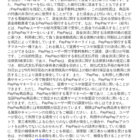
た、PayPayマネーを払い出して指定した銀行口座に送金することもできます
（PayPay銀行を指定した場合、送金手数料は無料）。この法的性質は、商品等
の代価の弁済のために使用することができ、また送金および払い出しすることが
できる電磁的記録であって、資金決済に関する法律第37条に定める登録を受けた
資金移動業者であるPayPayが発行するものです。なお、PayPayマネー（給与）
とは、PayPayユーザーが給与受取口座で受領した賃金でのみ購入することがで
きるPayPayマネーをいいます。PayPayは、資金決済に関する法律第43条の規定
に基づき、利用者に対して負う資金移動残高に係る債務の全額と同額以上の資産
を供託によって保全しています。PayPayマネーライトは、PayPayが発行する電
子マネーの一種であり、これを購入して提携サービスや加盟店での決済に用いる
ことができるほか、PayPayユーザー間で手数料無料にて譲渡、譲り受けが可能
です。この法的性質は、PayPayが発行する前払式支払手段（資金決済に関する
法律第3条第1項）であり、PayPayは、資金決済に関する法律第14条の規定に基
づき、前払式支払手段の保有者の保護を目的として、前払式支払手段の毎年3月
31日および9月30日現在の未使用残高の半額以上の額の発行保証金を法務局に供
託することにより資産を保全しています。また、「PayPay」を利用した際の特
典やキャンペーン等で無償付与されるPayPayポイントも、PayPayマネーや
PayPayマネーライトと同様に、提携サービスや加盟店での決済に用いることが
できます。ただし、PayPayユーザー間での譲渡や払い出しはできません。
PayPay商品券は、PayPayが発行する電子マネーの一種であり、これを取得して
当該PayPay商品券にて指定された提携サービスや加盟店での決済に用いること
ができます。ただし、PayPayユーザー間での譲渡や払い出しはできません。
PayPay商品券には有効期限が設定されています。期限はPayPay商品券を発行す
る施策やキャンペーンの仕様などをご確認ください。また、PayPayは、ユーザ
ーが安心して利用できる環境づくりを行っています。利用中のPayPayアカウン
トで、第三者利用による心当たりのない請求が発生した場合や、PayPayアカウ
ントをお持ちでないにもかかわらず、PayPayからの請求が発生していた場合
に、所定の補償条件を満たすことを前提に、損害額（第三者から補償を受ける場
合は、その補償される金額を差し引いた額）について、補償を受けることができ