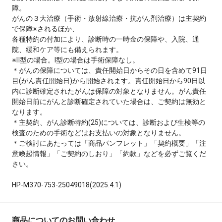
障。
がんの３大治療（手術・放射線治療・抗がん剤治療）は主契約
で保障※されるほか、
各種特約の付加により、診断時の一時金の保障や、入院、通
院、緩和ケア等にも備えられます。
※Ⅱ型の場合。Ⅰ型の場合は手術保障なし。
＊がんの保障については、責任開始日からその日を含めて91日
目(がん責任開始日)から開始されます。責任開始日から90日以
内に診断確定されたがんは保障の対象となりません。がん責任
開始日前にがんと診断確定されていた場合は、ご契約は無効と
なります。
＊主契約、がん診断特約(25)については、診断および生検等の
検査のための手術などはお支払いの対象となりません。
＊ご検討にあたっては「商品パンフレット」「契約概要」「注
意喚起情報」「ご契約のしおり」「約款」などを必ずご覧くだ
さい。
HP-M370-753-25049018(2025.4.1)
商品についてのお問い合わせ