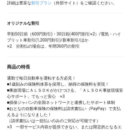
詳細は豊富な
割引プラン
（外部サイト）をご確認ください。
オリジナルな割引
早割50日前（600円割引)・30日前(400円割引※2）/電気・ハイ
ブリット車割引(1,200円割引)/新車割引/ほか
※2 分割払の場合は、年間360円の割引
商品の特長
通勤で毎日自動車を運転する方必見！
■1歳刻みの保険料体系を採用し、納得の保険料を実現！
■事故現場にＡＬＳＯＫがかけつける、「ＡＬＳＯＫ事故現場安
心サポート」でもっと安心 ※3
■損保ジャパンの全国ネットワークと連携したサポート体制
■おとなの自動車保険の保険料は請求書払い（PayPay）で支払
えるようになりました！
（請求書払いは一括払いのみのご対応が可能です）
※3 一部サービス内容が提供できない、または限定的となるエ