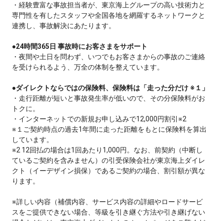
・経験豊富な事故担当者が、東京海上グループの高い技術力と
専門性を有したスタッフや全国各地を網羅するネットワークと
連携し、事故解決にあたります。
●
24時間365日 事故時にお客さまをサポート
・夜間や土日を問わず、いつでもお客さまからの事故のご連絡
を受けられるよう、万全の体制を整えています。
●
ダイレクトならではの保険料、保険料は「走った分だけ ※１」
・走行距離が短いと事故発生率が低いので、その分保険料がお
トクに。
・インターネットでの新規お申し込みで12,000円割引※2
※１ご契約時点の過去1年間に走った距離をもとに保険料を算出
しています。
※2 12回払の場合は1回あたり1,000円。なお、前契約（中断し
ているご契約を含みません）の引受保険会社が東京海上ダイレ
クト（イーデザイン損保）であるご契約の場合、割引額が異な
ります。
※詳しい内容（補償内容、サービス内容の詳細やロードサービ
スをご提供できない場合、等級を引き継ぐ方法や引き継げない