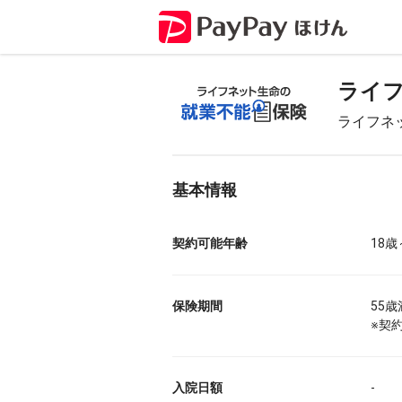
ライ
ライフネ
基本情報
契約可能年齢
18歳
保険期間
55
※契
入院日額
-