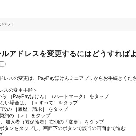
けペット
ールアドレスを変更するにはどうすれば
ト
レスの変更は、PayPayほけんミニアプリからお手続きくだ
レスの変更手順＞
覧から ［PayPayほけん］（ハートマーク） をタップ
ない場合は、［＞すべて］をタップ
ージ下段の ［履歴・請求］ をタップ
契約の ［＞］ をタップ
］ 、加入者（被保険者）右側の「変更」 をタップ
更」ボタンをタップし、画面下のボタンで該当の画面まで進む
プ