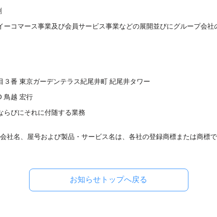
剛
業、イーコマース事業及び会員サービス事業などの展開並びにグループ会
丁目３番 東京ガーデンテラス紀尾井町 紀尾井タワー
O
鳥越 宏行
、ならびにそれに付随する業務
る会社名、屋号および製品・サービス名は、各社の登録商標または商標
お知らせトップへ戻る