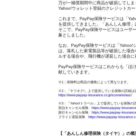
万が一補償期間中に商品が破損してしま
Yahoo!ウォレット登録のクレジットカ
これまで、PayPay保険サービスは「
を提供してきました。「あんしん修理」
そこで、PayPay保険サービスはユ
象としました。
なお、PayPay保険サービスは「Yah
は、落札した家電製品等が破損した場合な
ルする場合や、飛行機が遅延した場合に
PayPay保険サービスはこれからも
献していきます。
※1：保険料は商品の価格によって異なります。
※2：「ヤフオク!」上で提供している保険の詳細
https://www.paypay-insurance.co.jp/scenario/auc/
※3：「Yahoo!トラベル」上で提供している保険
宿泊キャンセル保険
https://www.paypay-insurance.c
旅行キャンセル保険
https://www.paypay-insurance.c
フライト遅延保険
https://www.paypay-insurance.co
【「あんしん修理保険（タイヤ）」の概