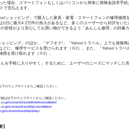
った場合、スマートフォンもしくはパソコンから簡単に保険金請求手続きが
ードで支払えます。
Yahoo!ショッピング」で購入した家具・家電・スマートフォンの修理補
は1日に最大4.2万件の加入があるなど、多くのユーザーから好評をいた
ーザーの皆様がより安心してお買い物ができるよう「あんしん修理」の対象
oo!ショッピング」のほか、「ヤフオク!」「Yahoo!トラベル」上でも保
どに、修理サービスを受けられます（※2）。また、「Yahoo!トラ
補償を受け取れます（※3）。
「ほけんを手軽に入りやすく」するために、ユーザーのニーズにマッチした
は以下のウェブサイトからご確認ください。
の詳細は以下のウェブサイトからご確認ください。
o.jp/scenario/travel/dhotel/cancellation/
o.jp/scenario/travel/dp/cancellation/
.jp/scenario/travel/dp/delay/
要】