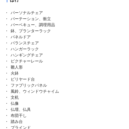
パーソナルチェア
パーテーション、衝立
バーベキュー、調理用品
鉢、プランターラック
パネルドア
バランスチェア
ハンガーラック
ハンギングチェア
ピクチャーレール
雛人形
火鉢
ビリヤード台
ファブリックパネル
風鈴、ウィンドウチャイム
文机
仏像
仏壇、仏具
布団干し
踏み台
ブラインド