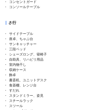
コンセントガード
コンソールテーブル
さ行
サイドテーブル
座卓、ちゃぶ台
サンキャッチャー
三段ベッド
シェーズロング、寝椅子
自助具、リハビリ用品
室内物干し
収納ケース
飾卓
書斎机、ユニットデスク
食器棚、レンジ台
すだれ
スタンドミラー、姿見
スチールラック
スツール