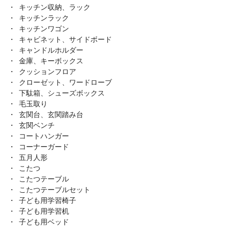
キッチン収納、ラック
キッチンラック
キッチンワゴン
キャビネット、サイドボード
キャンドルホルダー
金庫、キーボックス
クッションフロア
クローゼット、ワードローブ
下駄箱、シューズボックス
毛玉取り
玄関台、玄関踏み台
玄関ベンチ
コートハンガー
コーナーガード
五月人形
こたつ
こたつテーブル
こたつテーブルセット
子ども用学習椅子
子ども用学習机
子ども用ベッド