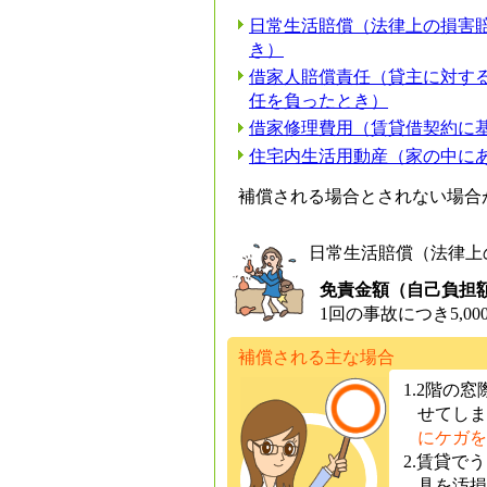
日常生活賠償（法律上の損害
き）
借家人賠償責任（貸主に対す
任を負ったとき）
借家修理費用（賃貸借契約に
住宅内生活用動産（家の中に
補償される場合とされない場合
日常生活賠償（法律上
免責金額（自己負担
1回の事故につき5,00
補償される主な場合
1.2階の
せてしま
にケガを
2.賃貸で
具を汚損