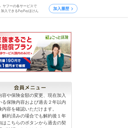
ら
ヤフーの各サービスで
加入履歴
加入
できるPayPayほけん
内容や保険金額の変更、現在加入
いる保険内容および過去２年以内
険内容を確認いただけます。
、解約済みの場合でも解約後１年
内はこちらのボタンから過去の契