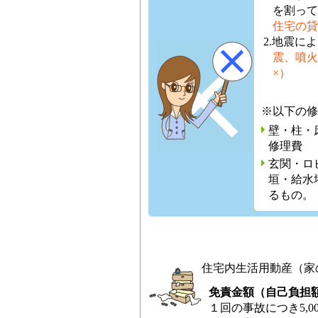
を割って
住宅の貸
2.地震に
震、噴火
×）
※以下の修
壁・柱・
修理費
玄関・ロ
垣・給水
るもの。
住宅内生活用動産（家
免責金額（自己負担
１回の事故につき5,