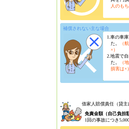
人のもち
補償されない主な場合
1.車の車
た。
（航
×）
2.地震で
た。
（地
損害は×
借家人賠償責任（貸主
免責金額（自己負担
1回の事故につき5,00