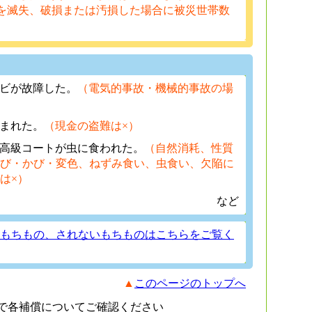
を滅失、破損または汚損した場合に被災世帯数
）
レビが故障した。
（電気的事故・機械的事故の場
盗まれた。
（現金の盗難は×）
る高級コートが虫に食われた。
（自然消耗、性質
び・かび・変色、ねずみ食い、虫食い、欠陥に
は×）
など
もちもの、されないもちものはこちらをご覧く
▲
このページのトップへ
で各補償についてご確認ください