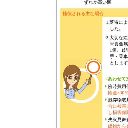
ずれか高い額
補償される主な場合
1.落雷に
した。
2.大切な
※貴金属
1個、1
手・乗車
とします
<あわせて
臨時費用
険金×30
残存物取
合に被害
し損害保
失火見舞
建物から