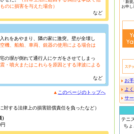
「新規
ものに損害を与えた場合）
お申し
など
庫入れをあやまり、隣の家に激突。壁が全壊し
空機、船舶、車両、銃器の使用による場合は
自宅の塀が倒れて通行人にケガをさせてしまっ
震・噴火またはこれらを原因とする津波による
）
など
お手
よく
▲
このページのトップへ
サー
に対する法律上の損害賠償責任を負ったなど）
額）
テニ
0円
ちょ