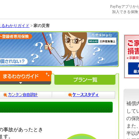
PayPayアプリか
加入できる保険
まるわかりガイド
>
家の災害
補償
して
の保
また
の事故があったとき
半以
ます。