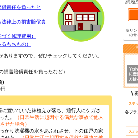
約履
賠償責任を負ったと
る法律上の損害賠償責
※リン
のサ
基づく修理費用）
あるもちもの）
がありますので、ぜひチェックしてください。
の損害賠償責任を負ったなど）
額）
0円
窓際に置いていた鉢植えが落ち、通行人にケガさ
各プラ
った。
（日常生活に起因する偶然な事故で他人
させた場合）
うっかり洗濯機の水をあふれさせ、下の住戸の家
させた。
（日常生活に起因する偶然な事故で他