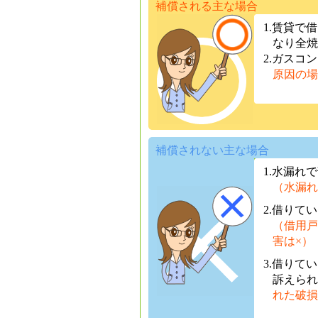
補償される主な場合
1.賃貸で
なり全焼
2.ガスコ
原因の場
補償されない主な場合
1.水漏れ
（水漏れ
2.借りて
（借用戸
害は×）
3.借りて
訴えられ
れた破損