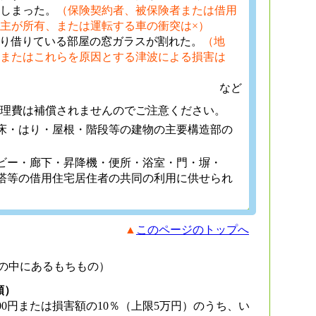
しまった。
（保険契約者、被保険者または借用
主が所有、または運転する車の衝突は×）
より借りている部屋の窓ガラスが割れた。
（地
またはこれらを原因とする津波による損害は
など
理費は補償されませんのでご注意ください。
床・はり・屋根・階段等の建物の主要構造部の
ビー・廊下・昇降機・便所・浴室・門・塀・
塔等の借用住宅居住者の共同の利用に供せられ
▲
このページのトップへ
の中にあるもちもの）
額）
000円または損害額の10％（上限5万円）のうち、い