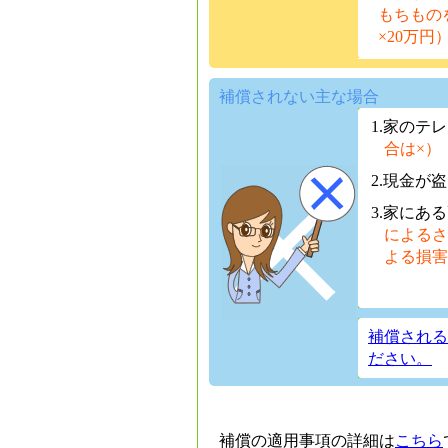
もちもの
×20万円
補償されない主な場合
1.家のテ
合は×）
2.現金が
3.家にあ
によるさ
よる損害
補償される
ださい。
補償の適用事項の詳細は
こちら