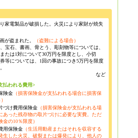
より家電製品が破損した。火災により家財が焼失
絵画が盗まれた。
（盗難による場合）
、宝石、書画、骨とう、彫刻物等については、
組または1対について30万円を限度とし、小切
券等については、1回の事故につき5万円を限度
。
など
支払われる費用>
保険金
（損害保険金が支払われる場合に損害保
％）
片づけ費用保険金
（損害保険金が支払われる場
にあった残存物の取片づけに必要な実費。ただ
険金の10％限度）
費用保険金
（生活用動産またはそれを収容する
発生した火災、破裂または爆発により、他人の