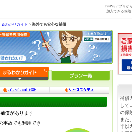
PayPayアプリか
加入できる保険
まるわかりガイド
>
海外でも安心な補償
補償
して
の保
つ補償があります
また
の事故でも利用でき
半以