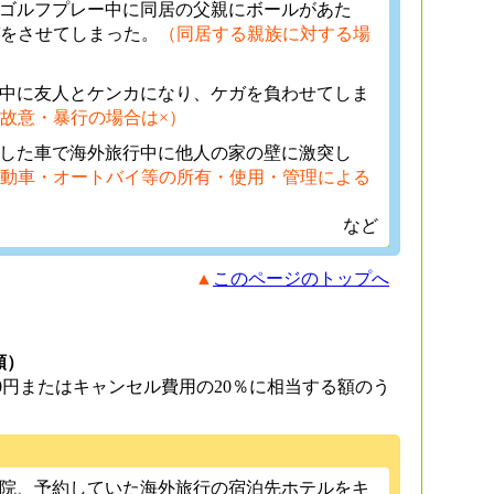
のゴルフプレー中に同居の父親にボールがあた
をさせてしまった。
（同居する親族に対する場
行中に友人とケンカになり、ケガを負わせてしま
故意・暴行の場合は×）
ルした車で海外旅行中に他人の家の壁に激突し
動車・オートバイ等の所有・使用・管理による
）
など
▲
このページのトップへ
額）
000円またはキャンセル費用の20％に相当する額のう
入院、予約していた海外旅行の宿泊先ホテルをキ