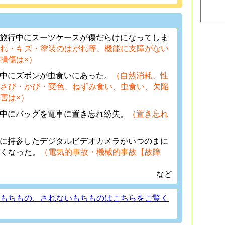
外旅行中にスーツケースが傷だらけになってしま
れ・キズ・塗装のはがれ等、機能に支障がない
損傷は×）
行中にズボンが虫食いにあった。
（自然消耗、性
さび・かび・変色、ねずみ食い、虫食い、欠陥
害は×）
行中にバッグを電車に置き忘れ紛失。
（置き忘れ
行に持参したデジタルビデオカメラがいつのまに
くなった。
（電気的事故・機械的事故【故障
）
など
もちもの、されないもちものはこちらをご覧く