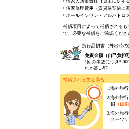
借家人賠償責任（貸主に対す
借家修理費用（賃貸借契約に
ホールインワン・アルバトロ
補償項目によって補償されるも
で、必要な補償をご確認くださ
携行品損害（外出時の
免責金額（自己負担
1回の事故につき5,
れか高い額
補償される主な場合
1.海外旅
2.海外旅
損
（破損
3.海外旅
スーツケ