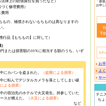
る法律上の賠償責任を負ったなど）
「新規
お申し
基づく修理費用）
ス費用
ちもの、補償されないもちものは異なりますの
い。
携行品【もちもの】に対して）
額）
000円または損害額の10％に相当する額のうち、いず
お手
よく
行中にカバンを盗まれた。
（盗難による損害）
サー
行中に転んでデジタルカメラを落としてしまい破
による損害）
行中の宿泊先のホテルで火災発生。持参していた
テニ
ースが燃えた。
（火災による損害）
ちょ
など