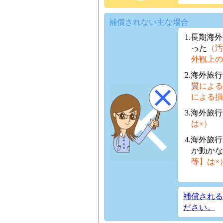
補償されない主な場合
1.長期海
った
（汚
外観上の
2.海外旅
質による
による損
3.海外旅
は×）
4.海外旅
か動かな
等】は×
補償される
ださい。