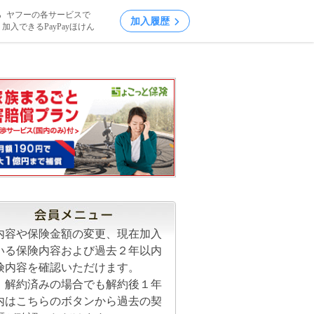
ら
ヤフーの各サービスで
加入履歴
加入
できるPayPayほけん
内容や保険金額の変更、現在加入
いる保険内容および過去２年以内
険内容を確認いただけます。
、解約済みの場合でも解約後１年
内はこちらのボタンから過去の契