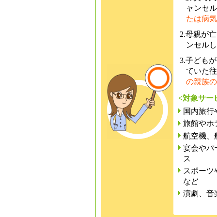
ャンセル
たは病気
2.母親が
ンセルし
3.子ども
ていた往
の親族の
<対象サー
国内旅行
旅館やホ
航空機、
宴会やパ
ス
スポーツ
など
演劇、音