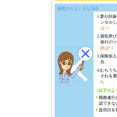
補償されない主な場合
1.妻が妊
ンセルし
は×）
2.酒気帯
旅行のツ
故は×）
3.保険加
合。
4.むちう
それを裏
×。
<以下のよ
職務遂行
認できな
提供日を