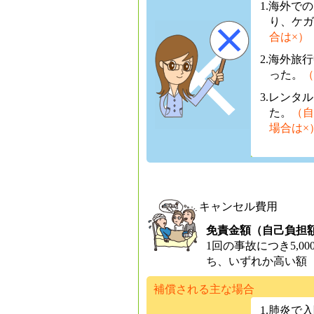
1.海外で
り、ケガ
合は×）
2.海外旅
った。
（
3.レンタ
た。
（自
場合は×
キャンセル費用
免責金額（自己負担
1回の事故につき5,
ち、いずれか高い額
補償される主な場合
1.肺炎で