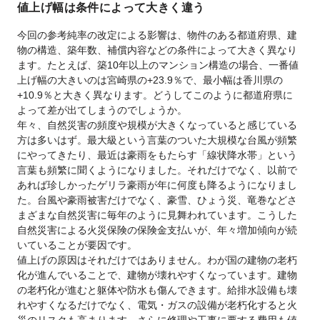
値上げ幅は条件によって大きく違う
今回の参考純率の改定による影響は、物件のある都道府県、建
物の構造、築年数、補償内容などの条件によって大きく異なり
ます。たとえば、築10年以上のマンション構造の場合、一番値
上げ幅の大きいのは宮崎県の+23.9％で、最小幅は香川県の
+10.9％と大きく異なります。どうしてこのように都道府県に
よって差が出てしまうのでしょうか。
年々、自然災害の頻度や規模が大きくなっていると感じている
方は多いはず。最大級という言葉のついた大規模な台風が頻繁
にやってきたり、最近は豪雨をもたらす「線状降水帯」という
言葉も頻繁に聞くようになりました。それだけでなく、以前で
あれば珍しかったゲリラ豪雨が年に何度も降るようになりまし
た。台風や豪雨被害だけでなく、豪雪、ひょう災、竜巻などさ
まざまな自然災害に毎年のように見舞われています。こうした
自然災害による火災保険の保険金支払いが、年々増加傾向が続
いていることが要因です。
値上げの原因はそれだけではありません。わが国の建物の老朽
化が進んでいることで、建物が壊れやすくなっています。建物
の老朽化が進むと躯体や防水も傷んできます。給排水設備も壊
れやすくなるだけでなく、電気・ガスの設備が老朽化すると火
災のリスクも高まります。さらに修理や工事に要する費用も値