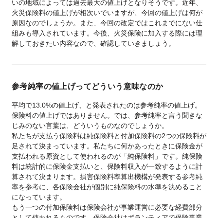
いの地域によっては過去最大の値上げとなりそうです。近年、
火災保険料の値上げが相次いでいますが、今回の値上げは何が
原因なのでしょうか。また、今回の改定ではこれまでにない仕
組みも導入されています。今後、火災保険に加入する際には理
解しておきたい内容なので、確認していきましょう。
参考純率の値上げってどういう意味なのか
平均で13.0%の値上げ、と発表されたのは参考純率の値上げ。
保険料の値上げではありません。では、参考純率と言う聞きな
じみのない言葉は、どういうものなのでしょうか。
私たちが支払う保険料は純保険料と付加保険料の2つの保険料が
足されて決まっています。私たちに何かあったときに保険金が
支払われる原資として使われるのが「純保険料」です。純保険
料は統計的に保険金支払いと、保険料収入が一致するように計
算されて決まります。損害保険料率算出機構が発表する参考純
率を参考に、各保険会社が個別に純保険料の水準を決めること
になっています。
もう一つの付加保険料は保険会社が事業運営に必要な経費部分
として使われるものです。保険会社はボランティアで保険事業