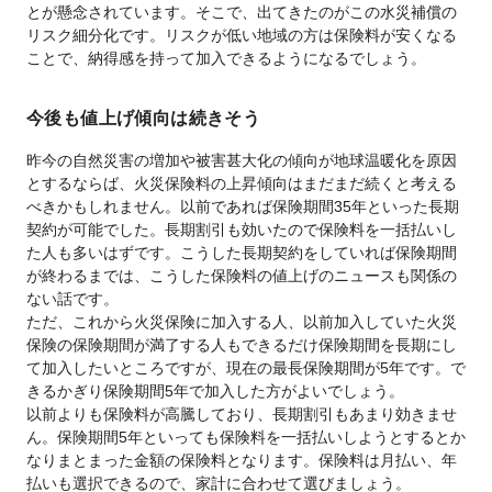
とが懸念されています。そこで、出てきたのがこの水災補償の
リスク細分化です。リスクが低い地域の方は保険料が安くなる
ことで、納得感を持って加入できるようになるでしょう。
今後も値上げ傾向は続きそう
昨今の自然災害の増加や被害甚大化の傾向が地球温暖化を原因
とするならば、火災保険料の上昇傾向はまだまだ続くと考える
べきかもしれません。以前であれば保険期間35年といった長期
契約が可能でした。長期割引も効いたので保険料を一括払いし
た人も多いはずです。こうした長期契約をしていれば保険期間
が終わるまでは、こうした保険料の値上げのニュースも関係の
ない話です。
ただ、これから火災保険に加入する人、以前加入していた火災
保険の保険期間が満了する人もできるだけ保険期間を長期にし
て加入したいところですが、現在の最長保険期間が5年です。で
きるかぎり保険期間5年で加入した方がよいでしょう。
以前よりも保険料が高騰しており、長期割引もあまり効きませ
ん。保険期間5年といっても保険料を一括払いしようとするとか
なりまとまった金額の保険料となります。保険料は月払い、年
払いも選択できるので、家計に合わせて選びましょう。