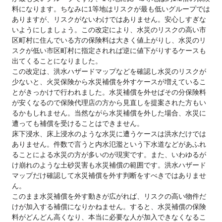
料になります。ちなみに1等地はリスクが最も低いグループでは
ありますが、リスクがないわけではありません。安心しすぎな
いようにしましょう。この改定により、水災のリスクの高い市
区町村に住んでいる方の保険料は大きく値上がりし、水災のリ
スクが低い市区町村に指定されれば逆に値下がりするケースも
出てくることになりました。
この改定は、洪水ハザードマップなどを確認し水災のリスクが
少ないと、火災保険から水災補償を外すケースが増えているこ
とがきっかけで行われました。水災補償を外せばその分保険料
が安くなるので保険代理店の方から見直しを提案された方もい
るかもしれません。当然ながら水災補償を外した場合、水災に
遭っても補償を受けることはできません。
床下浸水、床上浸水のような水災に遭うケースは洪水だけでは
ありません。件数で言うと内水氾濫という下水道などがあふれ
ることによる水災の方が多いのが現実です。また、いわゆるが
け崩れのような土砂災害も水災補償の範囲です。洪水ハザード
マップだけ確認して水災補償を外す判断をすべきではありませ
ん。
このまま水災補償を外す動きが広がれば、リスクの高い物件だ
けが加入する補償になりかねません。すると、水災補償の保険
料がどんどん高くなり、本当に必要な人が加入できなくなるこ