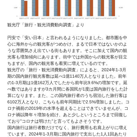
観光庁「旅行・観光消費動向調査」より
円安で「安い日本」と言われるようになりました。都市圏を中
心に海外からの観光客がつめかけ、まるで日本ではないかのよ
うな雰囲気さえ出ている街もあります。そこに加えて国内の観
光客も増加傾向にあります。街中では外国からの観光客が目立
ちますが、国内の観光客も着実に増えているのです。
観光庁の「旅行・観光消費動向調査」によると、2024年1-3月
期の国内旅行観光客数は延べ1億1140万人となりました。前年
の1-3月期は1億162万人でしたから前年比9.6%の増加です。延
べ数ではありますが3カ月間に各国民が1度は国内旅行をした計
算になります。また、この国内旅行者のうち宿泊した旅行客は
6102万人となり、こちらも前年同期比で2.5%増加しました。コ
ロナ禍前の2019年の水準を超えることはできていませんが、コ
ロナ禍以降年々増加を続け、あと少しというところまで回復し
ており"コロナは明けた"と言ってもよさそうです。
国内旅行は旅行者数だけでなく、旅行費用も右肩上がりに増え
ています。2024年1-3月期に国内旅行で支出した1人1回あたり