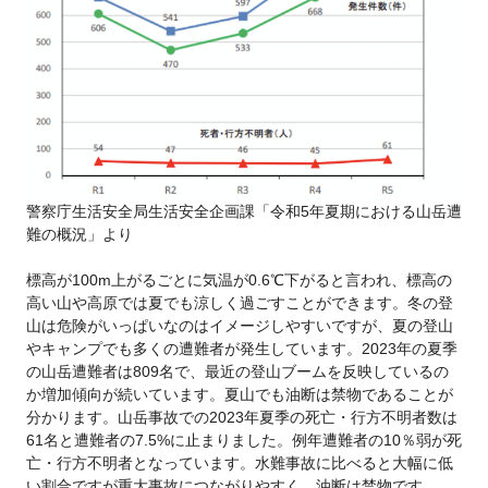
警察庁生活安全局生活安全企画課「令和5年夏期における山岳遭
難の概況」より
標高が100m上がるごとに気温が0.6℃下がると言われ、標高の
高い山や高原では夏でも涼しく過ごすことができます。冬の登
山は危険がいっぱいなのはイメージしやすいですが、夏の登山
やキャンプでも多くの遭難者が発生しています。2023年の夏季
の山岳遭難者は809名で、最近の登山ブームを反映しているの
か増加傾向が続いています。夏山でも油断は禁物であることが
分かります。山岳事故での2023年夏季の死亡・行方不明者数は
61名と遭難者の7.5%に止まりました。例年遭難者の10％弱が死
亡・行方不明者となっています。水難事故に比べると大幅に低
い割合ですが重大事故につながりやすく、油断は禁物です。