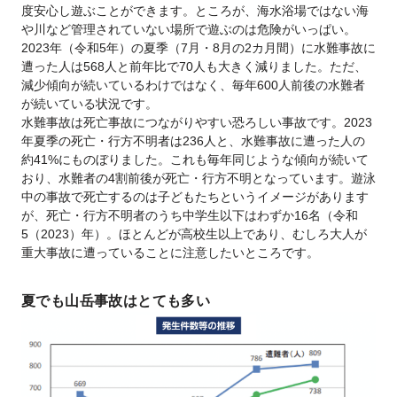
度安心し遊ぶことができます。ところが、海水浴場ではない海
や川など管理されていない場所で遊ぶのは危険がいっぱい。
2023年（令和5年）の夏季（7月・8月の2カ月間）に水難事故に
遭った人は568人と前年比で70人も大きく減りました。ただ、
減少傾向が続いているわけではなく、毎年600人前後の水難者
が続いている状況です。
水難事故は死亡事故につながりやすい恐ろしい事故です。2023
年夏季の死亡・行方不明者は236人と、水難事故に遭った人の
約41%にものぼりました。これも毎年同じような傾向が続いて
おり、水難者の4割前後が死亡・行方不明となっています。遊泳
中の事故で死亡するのは子どもたちというイメージがあります
が、死亡・行方不明者のうち中学生以下はわずか16名（令和
5（2023）年）。ほとんどが高校生以上であり、むしろ大人が
重大事故に遭っていることに注意したいところです。
夏でも山岳事故はとても多い