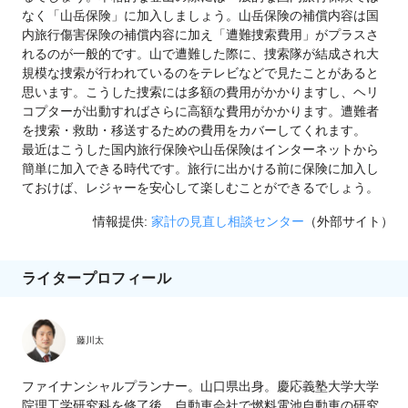
なく「山岳保険」に加入しましょう。山岳保険の補償内容は国
内旅行傷害保険の補償内容に加え「遭難捜索費用」がプラスさ
れるのが一般的です。山で遭難した際に、捜索隊が結成され大
規模な捜索が行われているのをテレビなどで見たことがあると
思います。こうした捜索には多額の費用がかかりますし、ヘリ
コプターが出動すればさらに高額な費用がかかります。遭難者
を捜索・救助・移送するための費用をカバーしてくれます。
最近はこうした国内旅行保険や山岳保険はインターネットから
簡単に加入できる時代です。旅行に出かける前に保険に加入し
ておけば、レジャーを安心して楽しむことができるでしょう。
情報提供:
家計の見直し相談センター
（外部サイト）
ライタープロフィール
藤川太
ファイナンシャルプランナー。山口県出身。慶応義塾大学大学
院理工学研究科を修了後、自動車会社で燃料電池自動車の研究