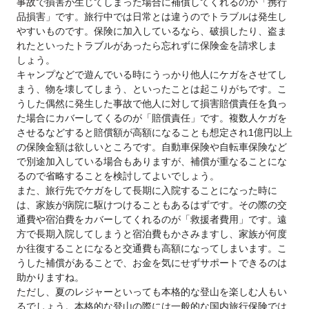
事故で損害が生じてしまった場合に補償してくれるのが「携行
品損害」です。旅行中では日常とは違うのでトラブルは発生し
やすいものです。保険に加入しているなら、破損したり、盗ま
れたといったトラブルがあったら忘れずに保険金を請求しま
しょう。
キャンプなどで遊んでいる時にうっかり他人にケガをさせてし
まう、物を壊してしまう、といったことは起こりがちです。こ
うした偶然に発生した事故で他人に対して損害賠償責任を負っ
た場合にカバーしてくるのが「賠償責任」です。複数人ケガを
させるなどすると賠償額が高額になることも想定され1億円以上
の保険金額は欲しいところです。自動車保険や自転車保険など
で別途加入している場合もありますが、補償が重なることにな
るので省略することを検討してよいでしょう。
また、旅行先でケガをして長期に入院することになった時に
は、家族が病院に駆けつけることもあるはずです。その際の交
通費や宿泊費をカバーしてくれるのが「救援者費用」です。遠
方で長期入院してしまうと宿泊費もかさみますし、家族が何度
か往復することになると交通費も高額になってしまいます。こ
うした補償があることで、お金を気にせずサポートできるのは
助かりますね。
ただし、夏のレジャーといっても本格的な登山を楽しむ人もい
るでしょう。本格的な登山の際には一般的な国内旅行保険では