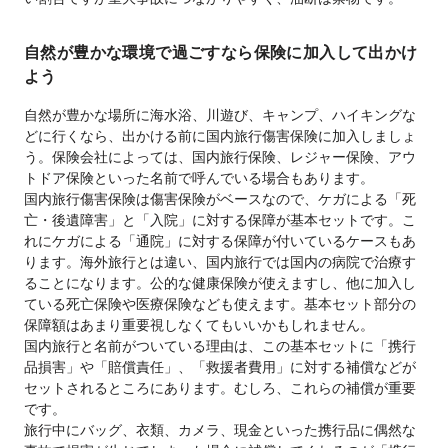
自然が豊かな環境で過ごすなら保険に加入して出かけ
よう
自然が豊かな場所に海水浴、川遊び、キャンプ、ハイキングな
どに行くなら、出かける前に国内旅行傷害保険に加入しましょ
う。保険会社によっては、国内旅行保険、レジャー保険、アウ
トドア保険といった名前で呼んでいる場合もあります。
国内旅行傷害保険は傷害保険がベースなので、ケガによる「死
亡・後遺障害」と「入院」に対する保障が基本セットです。こ
れにケガによる「通院」に対する保障が付いているケースもあ
ります。海外旅行とは違い、国内旅行では国内の病院で治療す
ることになります。公的な健康保険が使えますし、他に加入し
ている死亡保険や医療保険なども使えます。基本セット部分の
保障額はあまり重要視しなくてもいいかもしれません。
国内旅行と名前がついている理由は、この基本セットに「携行
品損害」や「賠償責任」、「救援者費用」に対する補償などが
セットされるところにあります。むしろ、これらの補償が重要
です。
旅行中にバッグ、衣類、カメラ、現金といった携行品に偶然な