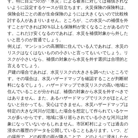
す。特に目立つのが「水災」による被害に対しては補償されな
いように設定するケースが目立ちます。火災保険の保険料は、
保険会社ごとの差が生命保険のようには大きくないので比較検
討する人があまりいません。ところが、この水災への補償を外
すことができれば30％以上も保険料が安くなることがあるので
す。これだけ安くなるのであれば、水災を補償対象から外した
いと思うのが普通でしょう。
例えば、マンションの高層階に住んでいる人であれば、水災の
リスクはなくはないものの小さいと言ってもいいでしょう。リ
スクが小さいなら、補償の対象から水災を外す選択は合理的と
言えるでしょう。
戸建の場合であれば、水災リスクの大きさを調べたいところで
す。その場合は、水災ハザードマップを確認することが判断材
料になるでしょう。ハザードマップで水災リスクの高い地域に
住んでいることが分かれば、補償の対象から水災を外すべきで
はありません。また、あるハザードマップでリスクがほとんど
ないと分かっても、安心はできません。水災ハザードマップは
特定の大きな河川が氾濫した場合を想定して作られているケー
スが多いからです。地域に張り巡らされている小さな河川は対
象になっていないかもしれません。市区町村によっては過去の
浸水の履歴のデータを公開していることもあります。いつ、ど
の場所で、どの程度の雨が降ることで、どのように浸水したか