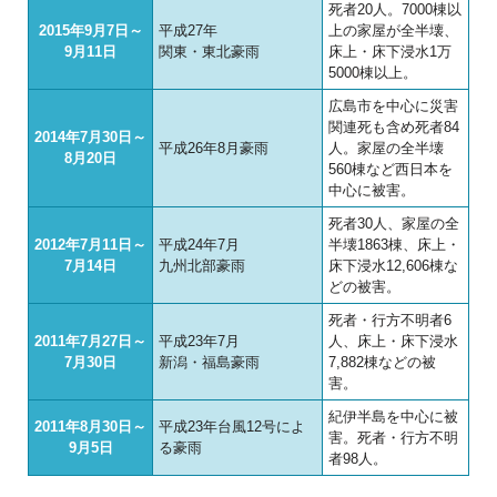
死者20人。7000棟以
2015年9月7日～
平成27年
上の家屋が全半壊、
9月11日
関東・東北豪雨
床上・床下浸水1万
5000棟以上。
広島市を中心に災害
関連死も含め死者84
2014年7月30日～
平成26年8月豪雨
人。家屋の全半壊
8月20日
560棟など西日本を
中心に被害。
死者30人、家屋の全
2012年7月11日～
平成24年7月
半壊1863棟、床上・
7月14日
九州北部豪雨
床下浸水12,606棟な
どの被害。
死者・行方不明者6
2011年7月27日～
平成23年7月
人、床上・床下浸水
7月30日
新潟・福島豪雨
7,882棟などの被
害。
紀伊半島を中心に被
2011年8月30日～
平成23年台風12号によ
害。死者・行方不明
9月5日
る豪雨
者98人。