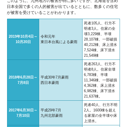
このように、九州地方の被害が特に多いですが、北海道を含め
日本全国で多くの人的被害が出ているとともに、数多くの住宅
が被害を受けていることがわかります。
死者105人、行方不
明者3人。住家の全
壊3,229棟、半壊
2019年10月4日～
令和元年
28,107棟、一部破損
10月20日
東日本台風による豪雨
40,212棟、床上浸水
7,524棟、床下浸水
21,549棟
死者263人、行方不
明者8人。住家全壊
6,783棟、半壊
2018年6月28日～
平成30年7月豪雨
11,346棟、一部破損
7月8日
西日本豪雨
4,362棟、床上浸水
6,982棟、床下浸水
21,637棟。
死者40人、行方不明
2017年6月30日～
平成29年7月
2人。1600棟を超え
7月10日
九州北部豪雨
る家屋の全半壊や床
上浸水。