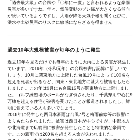
「過去最大級」の台風や「〇年に一度」と言われるような豪雨
災害が多いですね。年々、気候変動のブレ幅が大きくなる傾向
が続いているようですし、大雨が降る天気予報を聞くたびに、
洪水や土砂災害のリスクに敏感にならざるを得ません
過去10年大規模被害が毎年のように発生
過去10年を見るだけでも毎年のように大雨による災害が発生し
ています。2019年（令和元年）の台風被害は記憶に新しいで
しょう。10月に関東地方に上陸した台風19号によって100名を
超える死者が出るなど、関東・東北地方に甚大な被害をもたら
しました。この年は9月にも台風15号が関東地方に上陸しまし
た。ゴルフ練習場のポールがなぎ倒されたり、千葉県を中心に9
万棟を超える住宅が被害を受けたことが報道されましたし、鮮
明に覚えている人も多いでしょう。
2018年に発生した西日本豪雨は台風7号と梅雨前線等の影響に
よりもたらされました。被害は西日本が中心ですが、中部地方
や北海道まで広範囲に被害が発生したことも特徴的な豪雨で
す。この豪雨では200名を超える人命が失われました。