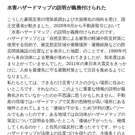
水害ハザードマップの説明が義務付けられた
こうした豪雨災害の増加基調および大規模化の傾向を受け、国
土交通省が動きました。2020年8月から不動産取引において
「水害ハザードマップ」の説明が義務付けられたのです。
ハザードマップとは「自然災害による被害の軽減や防災対策に
使用する目的で、被災想定区域や避難場所・避難経路などの防
災関係施設の位置などを表示した地図」のことです。1990年代
から各自治体による整備が進められてきましたが、知名度はあ
まり上がっていませんでした。2011年の東日本大震災をきっか
けに、人命を最優先に守る避難対策として注目を集めるように
なりました。
私たちとしては、できるだけ災害リスクの少ない場所に住みた
いところです。それなのに、このように重要な情報の説明が義
務化されていなかったのか不思議に思うかもしれません。不動
産の現場ではハザードマップで災害の危険性が高い場所にある
物件とされてしまうと「価値が下がる」ため"評判の悪い"ツー
ルでもあったのです。ある地域では自治体がハザードマップの
策定について説明会を開いたところ「価値が下がったら、補償
してくれるのか！」と住民の猛反対に遭ったそうです。やっと
ハザードマップが法律上の位置づけを得たので、今後多くの人