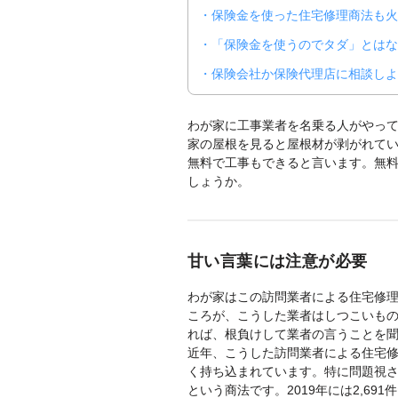
保険金を使った住宅修理商法も火
「保険金を使うのでタダ」とはな
保険会社か保険代理店に相談しよ
わが家に工事業者を名乗る人がやっ
家の屋根を見ると屋根材が剥がれて
無料で工事もできると言います。無
しょうか。
甘い言葉には注意が必要
わが家はこの訪問業者による住宅修
ころが、こうした業者はしつこいも
れば、根負けして業者の言うことを
近年、こうした訪問業者による住宅
く持ち込まれています。特に問題視
という商法です。2019年には2,691