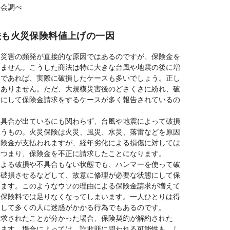
協会調べ
法も火災保険料値上げの一因
然災害の頻発が直接的な原因ではあるのですが、保険金を
きません。こうした商法は特に大きな台風や地震の後に増
後であれば、実際に破損したケースも多いでしょう。正し
はありません。ただ、大規模災害後のどさくさに紛れ、破
とにして保険金請求をするケースが多く報告されているの
不具合が出ているにも関わらず、台風や地震によって破損
いうもの。火災保険は火災、風災、水災、落雷などを原因
保険金が支払われますが、経年劣化による損傷に対しては
。つまり、保険金を不正に請求したことになります。
による破損や不具合もない状態でも、ハンマーを使って破
て破損させるなどして、故意に修理が必要な状態にして保
います。このようなウソの理由による保険金請求が増えて
た保険料では足りなくなってしまいます。一人ひとりは得
として多くの人に迷惑がかかる行為でもあるのです。
請求されたことが分かった場合、保険契約が解約された
ります。場合によっては、詐欺罪に問われる可能性も。し