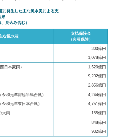
20年度に発生した主な風水災による支
結果
点、見込み含む）
支払保険金
主な風水災
（火災保険）
300億円
1,078億円
（西日本豪雨）
1,520億円
9,202億円
2,856億円
（令和元年房総半島台風）
4,244億円
（令和元年東日本台風）
4,751億円
の大雨
155億円
848億円
932億円