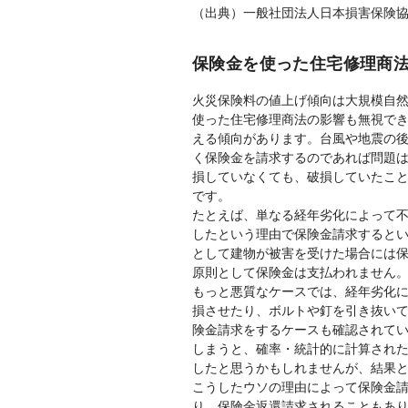
（出典）一般社団法人日本損害保険
保険金を使った住宅修理商
火災保険料の値上げ傾向は大規模自
使った住宅修理商法の影響も無視で
える傾向があります。台風や地震の
く保険金を請求するのであれば問題
損していなくても、破損していたこ
です。
たとえば、単なる経年劣化によって
したという理由で保険金請求すると
として建物が被害を受けた場合には
原則として保険金は支払われません
もっと悪質なケースでは、経年劣化
損させたり、ボルトや釘を引き抜い
険金請求をするケースも確認されて
しまうと、確率・統計的に計算され
したと思うかもしれませんが、結果
こうしたウソの理由によって保険金
り、保険金返還請求されることもあ