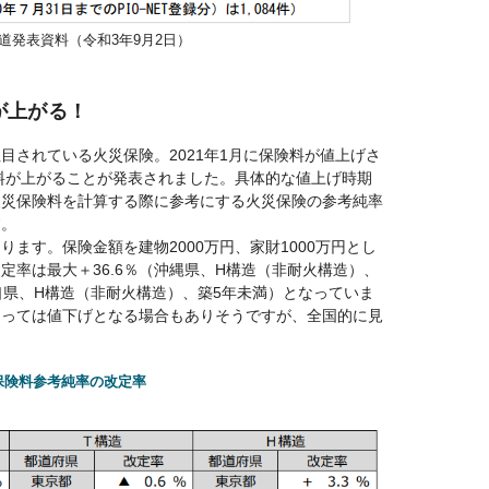
道発表資料（令和3年9月2日）
が上がる！
目されている火災保険。2021年1月に保険料が値上げさ
険料が上がることが発表されました。具体的な値上げ時期
火災保険料を計算する際に参考にする火災保険の参考純率
す。
ます。保険金額を建物2000万円、家財1000万円とし
定率は最大＋36.6％（沖縄県、H構造（非耐火構造）、
山口県、H構造（非耐火構造）、築5年未満）となっていま
よっては値下げとなる場合もありそうですが、全国的に見
保険料参考純率の改定率