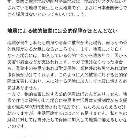
す。実際に熊本地震や能登半島地震は、地震のリスクが低いと
されている地域で発生した大地震です。まさに日本全国安心で
きる場所はないといってもいいでしょう。
地震による物的被害には公的保障がほとんどない
地震が発生し私たち自身や財産に被害が出た場合、何らかの公
的保障があるか気になるところです。まず、地震により亡く
なった場合には、加入している公的年金から遺族年金、国から
災害弔慰金などが支払われます。ケガで働けなくなった場合
も、業務中の被災であれば労災保険、業務外の被災であれば健
康保険が助けてくれます。このように人的被害に対する公的保
障は充実しており、人に対する保険に加入して地震に備える必
要はありません。
一方で、物的被害に対する公的保障はほとんどありません。地
震で住宅に被害が出た場合に被災者生活再建支援制度から支援
金が最高300万円支給される程度です。もちろんもらえるだけ
助かりますが、生活再建するにはとても足りません。私たちの
財産に対しては自分たちで保険に加入して地震に備えるしかな
いのです。