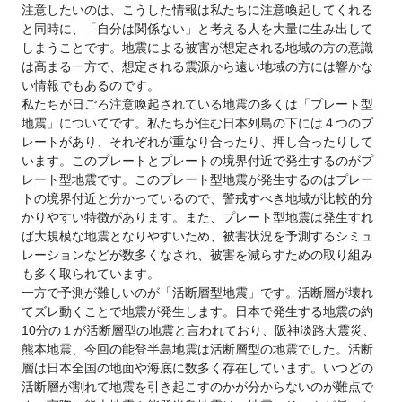
注意したいのは、こうした情報は私たちに注意喚起してくれる
と同時に、「自分は関係ない」と考える人を大量に生み出して
しまうことです。地震による被害が想定される地域の方の意識
は高まる一方で、想定される震源から遠い地域の方には響かな
い情報でもあるのです。
私たちが日ごろ注意喚起されている地震の多くは「プレート型
地震」についてです。私たちが住む日本列島の下には４つのプ
レートがあり、それぞれが重なり合ったり、押し合ったりして
います。このプレートとプレートの境界付近で発生するのがプ
レート型地震です。このプレート型地震が発生するのはプレー
トの境界付近と分かっているので、警戒すべき地域が比較的分
かりやすい特徴があります。また、プレート型地震は発生すれ
ば大規模な地震となりやすいため、被害状況を予測するシミュ
レーションなどが数多くなされ、被害を減らすための取り組み
も多く取られています。
一方で予測が難しいのが「活断層型地震」です。活断層が壊れ
てズレ動くことで地震が発生します。日本で発生する地震の約
10分の１が活断層型の地震と言われており、阪神淡路大震災、
熊本地震、今回の能登半島地震は活断層型の地震でした。活断
層は日本全国の地面や海底に数多く存在しています。いつどの
活断層が割れて地震を引き起こすのかが分からないのが難点で