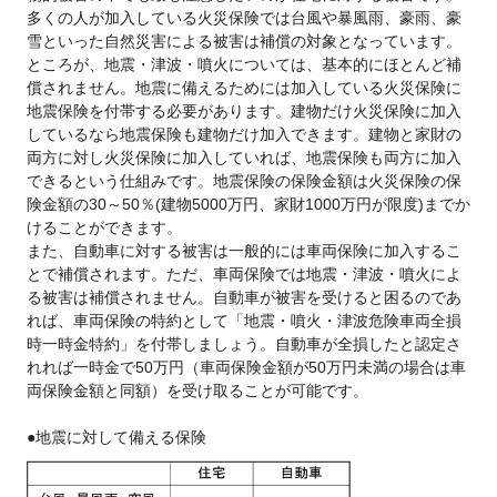
多くの人が加入している火災保険では台風や暴風雨、豪雨、豪
雪といった自然災害による被害は補償の対象となっています。
ところが、地震・津波・噴火については、基本的にほとんど補
償されません。地震に備えるためには加入している火災保険に
地震保険を付帯する必要があります。建物だけ火災保険に加入
しているなら地震保険も建物だけ加入できます。建物と家財の
両方に対し火災保険に加入していれば、地震保険も両方に加入
できるという仕組みです。地震保険の保険金額は火災保険の保
険金額の30～50％(建物5000万円、家財1000万円が限度)までか
けることができます。
また、自動車に対する被害は一般的には車両保険に加入するこ
とで補償されます。ただ、車両保険では地震・津波・噴火によ
る被害は補償されません。自動車が被害を受けると困るのであ
れば、車両保険の特約として「地震・噴火・津波危険車両全損
時一時金特約」を付帯しましょう。自動車が全損したと認定さ
れれば一時金で50万円（車両保険金額が50万円未満の場合は車
両保険金額と同額）を受け取ることが可能です。
●地震に対して備える保険