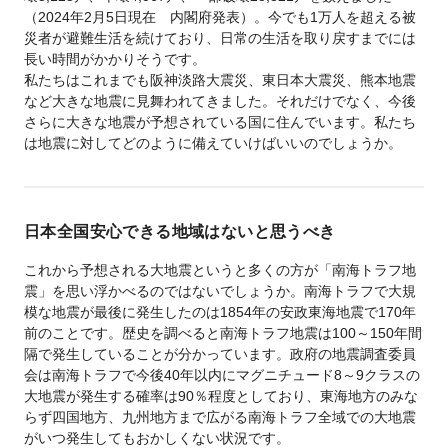
（2024年2月5日現在 内閣府発表）。今でも1万人を超える被
災者が避難生活を続けており、日常の生活を取り戻すまでには
長い時間がかかりそうです。
私たちはこれまでも阪神淡路大震災、東日本大震災、熊本地震
など大きな地震に見舞われてきました。それだけでなく、今後
さらに大きな地震が予想されている国に住んでいます。私たち
は地震に対してどのように備えていけばいいのでしょうか。
日本全国安心できる地域はないと思うべき
これから予想される大地震というと多くの方が「南海トラフ地
震」を思い浮かべるのではないでしょうか。南海トラフで大規
模な地震が最後に発生したのは1854年の安政東海地震で170年
前のことです。歴史を調べると南海トラフ地震は100～150年間
隔で発生していることが分かっています。政府の地震調査委員
会は南海トラフで今後40年以内にマグニチュード8～9クラスの
大地震が発生する確率は90％程度としており、東海地方のみな
らず四国地方、九州地方まで広がる南海トラフ全域での大地震
がいつ発生してもおかしくない状況です。