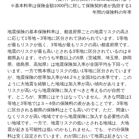
※基本料率は保険金額1000円に対して保険契約者が負担する1
年間の保険料の年率
地震保険の基本保険料率は、都道府県ごとの地震リスクの高さ
に応じて1等地～3等地に区分されて決められています。1等地
が最もリスクが低く、3等地が最もリスクの高い都道府県です。
地震のリスクが最も高いとされる3等地に区分されているのは８
都県あります。そのうち半数以上の5県（茨城県、埼玉県、静岡
県、徳島県、高知県）は地震保険加入率が全国平均を下回って
います。一方で熊本県はリスクの低い1等地に区分されています
が、地震保険の世帯加入率が44.2％と全国3位の水準です。この
ように大地震を経験した地域は加入率が高い傾向があります。
リスクが高いなら地震保険に加入すべきと考えるのが自然で
す。ところが、実際にはそうはなっていません。大きな問題は1
等地と3等地では３～4倍の保険料の差があることです。3等地
に区分される都県の保険料はとても高いのです。ただ、間違い
なくリスクが高い地域ですから地震保険に加入する必要性の高
い地域です。一方で、地震リスクの低いとされる地域は、大地
震が起きる可能性は低いのかもしれません。でも、その分保険
料は安く設定されています。わが国において地震は起きないと