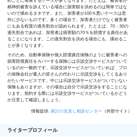
めごとに発展するケースが多くなります。たとえば、被害者が
精神的被害を訴えている場合に損害額を決めるのは簡単ではな
いので揉めるタネです。また、加害者が100％悪いケースは意
外に少ないものです。多くの場合で、加害者だけでなく被害者
にもある程度の過失割合が認められます。たとえば、70：30の
過失割合であれば、加害者は損害額の70％を賠償する責任があ
ることになります。この過失割合を決める場合にも、揉めるこ
とが多くなります。
そのため、自動車保険や個人賠償責任保険のように被害者への
損害賠償責任をカバーする保険には示談交渉サービスがついて
いるのが一般的です。示談交渉サービスがついていれば、プロ
の保険会社が素人の皆さんの代わりに示談交渉をしてくるあり
がたいサービスです。中には示談交渉サービスがついていない
保険もありますが、その場合は自分で示談交渉をすることにな
ります。契約する際には示談交渉サービスがついているかどう
か注意して確認しましょう。
情報提供:
家計の見直し相談センター
（外部サイト）
ライタープロフィール