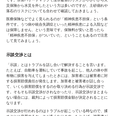
災保険から水災を外したという方は多いのですが、土砂崩れや
落石のリスクについても合わせて確認しておきましょう。
医療保険などでよく見られるのが「精神疾患不担保」という条
件です。うつ病や統合失調症といった精神疾患による入院など
は保障しません、という意味です。保険料が安いと思ったら
「精神疾患不担保」がついていた、ということもあるので注意
して見てみましょう。
示談交渉とは
「示談」とはトラブルを話し合いで解決することを言います。
たとえば、自動車を運転していて事故を起こし、他人の体や所
有物に損害を与えてしまったときには、加害者には被害者に対
する損害賠償責任が発生します。加害者と被害者が話し合っ
て、いくら損害賠償をするのか取り決める行為が示談交渉で
す。そもそも示談交渉がされなかったり、示談交渉がまとまら
ない場合には、裁判によって損害賠償金額が決定されることに
なります。
示談交渉が行われるのはトラブルが起こっている時なので、揉