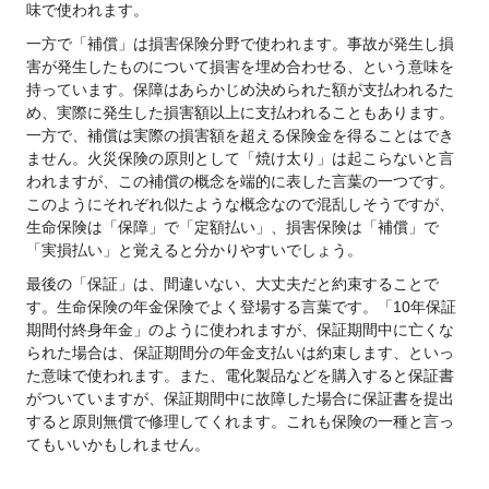
味で使われます。
一方で「補償」は損害保険分野で使われます。事故が発生し損
害が発生したものについて損害を埋め合わせる、という意味を
持っています。保障はあらかじめ決められた額が支払われるた
め、実際に発生した損害額以上に支払われることもあります。
一方で、補償は実際の損害額を超える保険金を得ることはでき
ません。火災保険の原則として「焼け太り」は起こらないと言
われますが、この補償の概念を端的に表した言葉の一つです。
このようにそれぞれ似たような概念なので混乱しそうですが、
生命保険は「保障」で「定額払い」、損害保険は「補償」で
「実損払い」と覚えると分かりやすいでしょう。
最後の「保証」は、間違いない、大丈夫だと約束することで
す。生命保険の年金保険でよく登場する言葉です。「10年保証
期間付終身年金」のように使われますが、保証期間中に亡くな
られた場合は、保証期間分の年金支払いは約束します、といっ
た意味で使われます。また、電化製品などを購入すると保証書
がついていますが、保証期間中に故障した場合に保証書を提出
すると原則無償で修理してくれます。これも保険の一種と言っ
てもいいかもしれません。