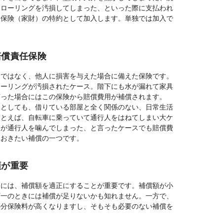
フローリングを汚損してしまった、といった際に支払われ
災保険（家財）の特約として加入します。単独では加入で
賠償責任保険
険ではなく、他人に損害を与えた場合に備えた保険です。
ローリングが汚損されたケース。階下にも水が漏れて家具
言った場合にはこの保険から賠償費用が補償されます。
たとしても、借りている部屋と全く関係のない、日常生活
たとえば、自転車に乗っていて通行人をはねてしまい大ケ
犬が通行人を噛んでしまった、と言ったケースでも賠償費
ておきたい補償の一つです。
額が重要
際には、補償額を適正にすることが重要です。補償額が小
万一のときには補償が足りないかも知れません。一方で、
の分保険料が高くなりますし、そもそも必要のない補償を