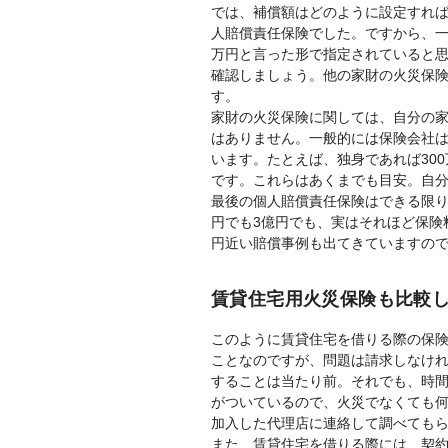
では、補償額はどのように設定すれ
人賠償責任保険でした。ですから、一
万円と言った形で指定されていると
確認しましょう。他の家財の火災保
す。
家財の火災保険に関しては、自分の
はありません。一般的には保険会社
います。たとえば、独身であれば300
です。これらはあくまでも目安。自
最後の個人賠償責任保険はできる限り
円でも3億円でも、実はそれほど保険
円近い賠償事例も出てきていますので
賃貸住宅用火災保険も比較
このように賃貸住宅を借りる際の保
ことなのですが、問題は請求しなけ
することは当たり前。それでも、時
がついているので、火災でなくても
加入した代理店に連絡して調べても
また、賃貸住宅を借りる際には、契