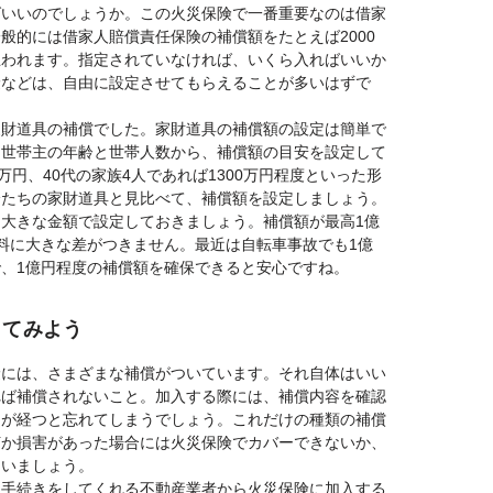
ばいいのでしょうか。この火災保険で一番重要なのは借家
般的には借家人賠償責任保険の補償額をたとえば2000
思われます。指定されていなければ、いくら入ればいいか
険などは、自由に設定させてもらえることが多いはずで
家財道具の補償でした。家財道具の補償額の設定は簡単で
は世帯主の年齢と世帯人数から、補償額の目安を設定して
万円、40代の家族4人であれば1300万円程度といった形
分たちの家財道具と見比べて、補償額を設定しましょう。
大きな金額で設定しておきましょう。補償額が最高1億
料に大きな差がつきません。最近は自転車事故でも1億
、1億円程度の補償額を確保できると安心ですね。
してみよう
険には、さまざまな補償がついています。それ自体はいい
れば補償されないこと。加入する際には、補償内容を確認
間が経つと忘れてしまうでしょう。これだけの種類の補償
何か損害があった場合には火災保険でカバーできないか、
らいましょう。
約手続きをしてくれる不動産業者から火災保険に加入する