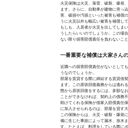
火災保険は火災、落雷、破裂、爆発
ます。さらに、自動車が建物に突っ
害、破損や汚損といった被害も補償
うに火災以外も幅広い被害を補償し
もしも、入居者が火災を出してしま
うしたらいいのでしょうか。この場
ない限り損害賠償責任を負わないこ
一番重要な補償は大家さん
近隣への損害賠償責任がないとして
うなのでしょうか。
部屋を賃貸する際に締結する賃貸借
ます。この原状回復義務からは逃れ
態から原状回復をするには、多額な
ことができなければ、契約上の債務
助けてくれる保険が借家人賠償責任
に加入させられるのは、部屋を貸す
この保険からは、火災・破裂・爆発
備に生じた事故によって漏水、放水
す。たとえば、料理をしている際に