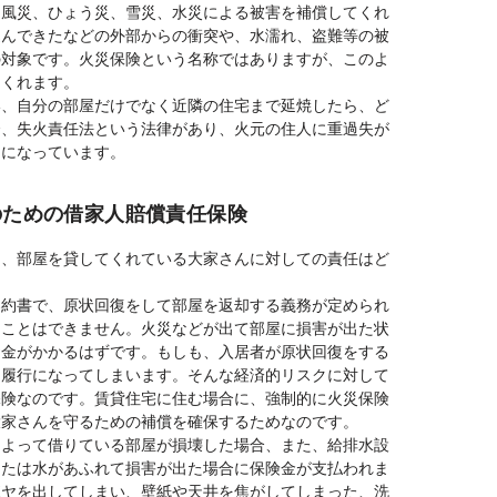
、風災、ひょう災、雪災、水災による被害を補償してくれ
込んできたなどの外部からの衝突や、水濡れ、盗難等の被
の対象です。火災保険という名称ではありますが、このよ
てくれます。
い、自分の部屋だけでなく近隣の住宅まで延焼したら、ど
合、失火責任法という法律があり、火元の住人に重過失が
とになっています。
のための借家人賠償責任保険
も、部屋を貸してくれている大家さんに対しての責任はど
契約書で、原状回復をして部屋を返却する義務が定められ
ることはできません。火災などが出て部屋に損害が出た状
お金がかかるはずです。もしも、入居者が原状回復をする
不履行になってしまいます。そんな経済的リスクに対して
保険なのです。賃貸住宅に住む場合に、強制的に火災保険
大家さんを守るための補償を確保するためなのです。
によって借りている部屋が損壊した場合、また、給排水設
または水があふれて損害が出た場合に保険金が支払われま
ボヤを出してしまい、壁紙や天井を焦がしてしまった、洗