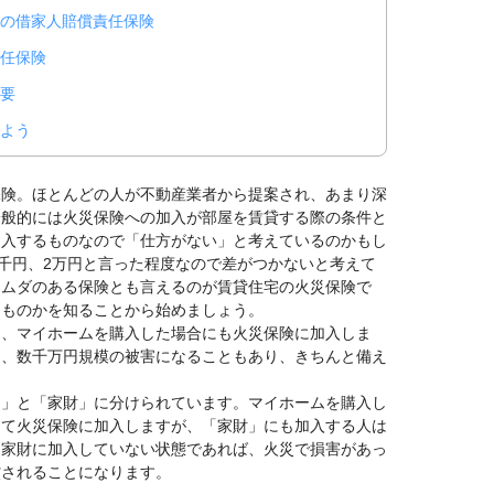
の借家人賠償責任保険
任保険
要
よう
保険。ほとんどの人が不動産業者から提案され、あまり深
一般的には火災保険への加入が部屋を賃貸する際の条件と
加入するものなので「仕方がない」と考えているのかもし
5千円、2万円と言った程度なので差がつかないと考えて
、ムダのある保険とも言えるのが賃貸住宅の火災保険で
うものかを知ることから始めましょう。
く、マイホームを購入した場合にも火災保険に加入しま
円、数千万円規模の被害になることもあり、きちんと備え
物」と「家財」に分けられています。マイホームを購入し
して火災保険に加入しますが、「家財」にも加入する人は
、家財に加入していない状態であれば、火災で損害があっ
償されることになります。