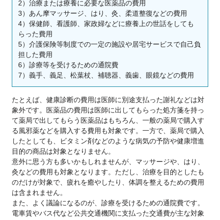
2）治療または療養に必要な医薬品の費用
3）あん摩マッサージ、はり、灸、柔道整復などの費用
4）保健師、看護師、家政婦などに療養上の世話をしても
らった費用
5）介護保険等制度での一定の施設や居宅サービスで自己負
担した費用
6）診療等を受けるための通院費
7）義手、義足、松葉杖、補聴器、義歯、眼鏡などの費用
たとえば、健康診断の費用は医師に別途支払った謝礼などは対
象外です。医薬品の費用は医師に出してもらった処方箋を持っ
て薬局で出してもらう医薬品はもちろん、一般の薬局で購入す
る風邪薬などを購入する費用も対象です。一方で、薬局で購入
したとしても、ビタミン剤などのような病気の予防や健康増進
目的の商品は対象となりません。
意外に思う方も多いかもしれませんが、マッサージや、はり、
灸などの費用も対象となります。ただし、治療を目的としたも
のだけが対象で、疲れを癒やしたり、体調を整えるための費用
は含まれません。
また、よく議論になるのが、診療を受けるための通院費です。
電車賃やバス代など公共交通機関に支払った交通費が主な対象