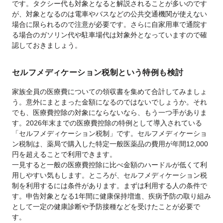
です。タクシー代も対象となると解説されることが多いのです
が、対象となるのは電車やバスなどの公共交通機関が使えない
場合に限られるので注意が必要です。さらに自家用車で通院す
る場合のガソリン代や駐車場代は対象外となっていますので確
認しておきましょう。
セルフメディケーション税制という特例も検討
家族全員の医療費についての領収書を集めて合計してみましょ
う。意外にまとまった金額になるのではないでしょうか。それ
でも、医療費控除の対象にならないなら、もう一つ手がありま
す。2026年末までの医療費控除の特例として導入されている
「セルフメディケーション税制」です。セルフメディケーショ
ン税制は、薬局で購入した特定一般医薬品の費用が年間12,000
円を超えることで利用できます。
一見すると一般の医療費控除に比べ金額のハードルが低くて利
用しやすい気もします。ところが、セルフメディケーション税
制を利用するには条件があります。まずは利用する人の条件で
す。申告対象となる1年間に健康保持増進、疾病予防の取り組み
として一定の健康診断や予防接種などを受けたことが必要で
す。