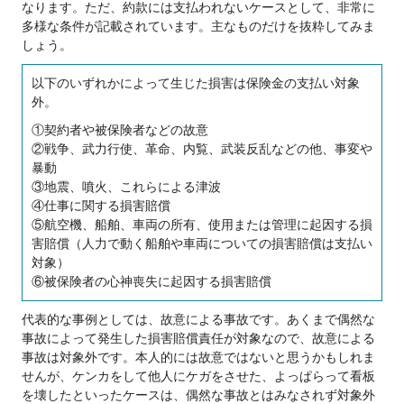
なります。ただ、約款には支払われないケースとして、非常に
多様な条件が記載されています。主なものだけを抜粋してみま
しょう。
以下のいずれかによって生じた損害は保険金の支払い対象
外。
①契約者や被保険者などの故意
②戦争、武力行使、革命、内覧、武装反乱などの他、事変や
暴動
③地震、噴火、これらによる津波
④仕事に関する損害賠償
⑤航空機、船舶、車両の所有、使用または管理に起因する損
害賠償（人力で動く船舶や車両についての損害賠償は支払い
対象）
⑥被保険者の心神喪失に起因する損害賠償
代表的な事例としては、故意による事故です。あくまで偶然な
事故によって発生した損害賠償責任が対象なので、故意による
事故は対象外です。本人的には故意ではないと思うかもしれま
せんが、ケンカをして他人にケガをさせた、よっぱらって看板
を壊したといったケースは、偶然な事故とはみなされず対象外