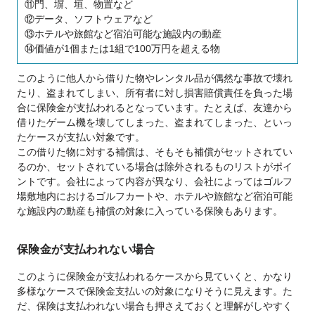
⑪門、塀、垣、物置など
⑫データ、ソフトウェアなど
⑬ホテルや旅館など宿泊可能な施設内の動産
⑭価値が1個または1組で100万円を超える物
このように他人から借りた物やレンタル品が偶然な事故で壊れ
たり、盗まれてしまい、所有者に対し損害賠償責任を負った場
合に保険金が支払われるとなっています。たとえば、友達から
借りたゲーム機を壊してしまった、盗まれてしまった、といっ
たケースが支払い対象です。
この借りた物に対する補償は、そもそも補償がセットされてい
るのか、セットされている場合は除外されるものリストがポイ
ントです。会社によって内容が異なり、会社によってはゴルフ
場敷地内におけるゴルフカートや、ホテルや旅館など宿泊可能
な施設内の動産も補償の対象に入っている保険もあります。
保険金が支払われない場合
このように保険金が支払われるケースから見ていくと、かなり
多様なケースで保険金支払いの対象になりそうに見えます。た
だ、保険は支払われない場合も押さえておくと理解がしやすく