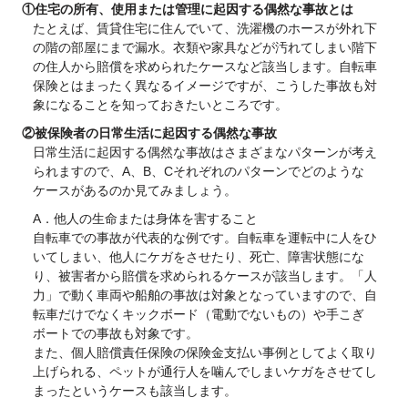
①住宅の所有、使用または管理に起因する偶然な事故とは
たとえば、賃貸住宅に住んでいて、洗濯機のホースが外れ下
の階の部屋にまで漏水。衣類や家具などが汚れてしまい階下
の住人から賠償を求められたケースなど該当します。自転車
保険とはまったく異なるイメージですが、こうした事故も対
象になることを知っておきたいところです。
②被保険者の日常生活に起因する偶然な事故
日常生活に起因する偶然な事故はさまざまなパターンが考え
られますので、A、B、Cそれぞれのパターンでどのような
ケースがあるのか見てみましょう。
A．他人の生命または身体を害すること
自転車での事故が代表的な例です。自転車を運転中に人をひ
いてしまい、他人にケガをさせたり、死亡、障害状態にな
り、被害者から賠償を求められるケースが該当します。「人
力」で動く車両や船舶の事故は対象となっていますので、自
転車だけでなくキックボード（電動でないもの）や手こぎ
ボートでの事故も対象です。
また、個人賠償責任保険の保険金支払い事例としてよく取り
上げられる、ペットが通行人を噛んでしまいケガをさせてし
まったというケースも該当します。