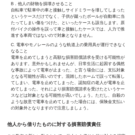
B．他人の財物を損壊させること
自転車で駐車中の車と接触しサイドミラーを壊してしまった
というケースだけでなく、子供が蹴ったボールが自動車に当
たってしまい傷をつけた、といったケースも該当します。原
付バイクの操作を誤って車と接触したケースでは、人力で推
進する車両ではないので対象となりません。
C. 電車やモノレールのような軌道上の乗用具が運行できなく
なること
電車を止めてしまうと高額な損害賠償請求を受ける可能性が
あります。意外かもしれませんが、日常生活に起因する偶然
な事故によって電車が止まった、と言う場合には、支払対象
となる可能性が高いのです。混雑したホームで誤って転落し
てしまい、電車を止めてしまった、認知症の老人が電車を止
めてしまった、それにより損害賠償請求を受けたというケー
スなどは対象となる可能性が高いでしょう。ただし、自殺の
ような故意で電車を止めてしまった場合には、保険金支払い
の対象外となりますので注意しましょう。
他人から借りたものに対する損害賠償責任