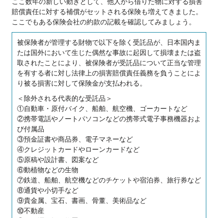
ここ数年の新しい動きとして、他人から借りた物に対する損害
賠償責任に対する補償がセットされる保険も増えてきました。
ここでもある保険会社の約款の記載を確認してみましょう。
被保険者が管理する財物で以下を除く受託品が、日本国内ま
たは国外において生じた偶然な事故に起因して損壊または盗
取されたことにより、被保険者が受託品について正当な管理
を有する者に対し法律上の損害賠償責任義務を負うことによ
り被る損害に対して保険金が支払われる。
＜除外される代表的な受託品＞
①自動車・原付バイク、船舶、航空機、ゴーカートなど
②携帯電話やノートパソコンなどの携帯式電子事務機器およ
び付属品
③預金証書や商品券、電子マネーなど
④クレジットカードやローンカードなど
⑤原稿や設計書、図案など
⑥動植物などの生物
⑦鉄道、船舶、航空機などのチケットや宿泊券、旅行券など
⑧通貨や小切手など
⑨貴金属、宝石、書画、骨董、美術品など
⑩不動産