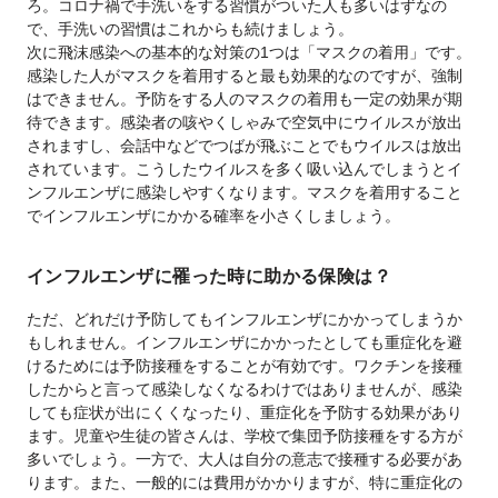
ろ。コロナ禍で手洗いをする習慣がついた人も多いはずなの
で、手洗いの習慣はこれからも続けましょう。
次に飛沫感染への基本的な対策の1つは「マスクの着用」です。
感染した人がマスクを着用すると最も効果的なのですが、強制
はできません。予防をする人のマスクの着用も一定の効果が期
待できます。感染者の咳やくしゃみで空気中にウイルスが放出
されますし、会話中などでつばが飛ぶことでもウイルスは放出
されています。こうしたウイルスを多く吸い込んでしまうとイ
ンフルエンザに感染しやすくなります。マスクを着用すること
でインフルエンザにかかる確率を小さくしましょう。
インフルエンザに罹った時に助かる保険は？
ただ、どれだけ予防してもインフルエンザにかかってしまうか
もしれません。インフルエンザにかかったとしても重症化を避
けるためには予防接種をすることが有効です。ワクチンを接種
したからと言って感染しなくなるわけではありませんが、感染
しても症状が出にくくなったり、重症化を予防する効果があり
ます。児童や生徒の皆さんは、学校で集団予防接種をする方が
多いでしょう。一方で、大人は自分の意志で接種する必要があ
ります。また、一般的には費用がかかりますが、特に重症化の