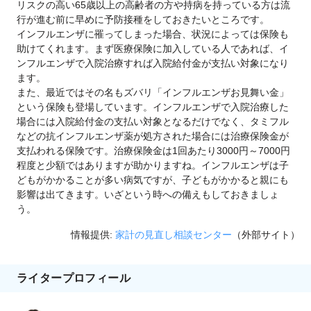
リスクの高い65歳以上の高齢者の方や持病を持っている方は流
行が進む前に早めに予防接種をしておきたいところです。
インフルエンザに罹ってしまった場合、状況によっては保険も
助けてくれます。まず医療保険に加入している人であれば、イ
ンフルエンザで入院治療すれば入院給付金が支払い対象になり
ます。
また、最近ではその名もズバリ「インフルエンザお見舞い金」
という保険も登場しています。インフルエンザで入院治療した
場合には入院給付金の支払い対象となるだけでなく、タミフル
などの抗インフルエンザ薬が処方された場合には治療保険金が
支払われる保険です。治療保険金は1回あたり3000円～7000円
程度と少額ではありますが助かりますね。インフルエンザは子
どもがかかることが多い病気ですが、子どもがかかると親にも
影響は出てきます。いざという時への備えもしておきましょ
う。
情報提供:
家計の見直し相談センター
（外部サイト）
ライタープロフィール