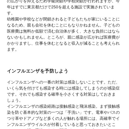
の広がりを抑えるため学級閉鎖や学校閉鎖が行われますが、今
年はすでに東京都だけで250を超える施設で実施されていま
す。
幼稚園や学校などが閉鎖されると子どもたちが家にいることに
なるため、親も会社を休むことにもなりかねません。子どもの
医療費は無料か低額で済む自治体が多く、大きな負担にはなら
ないかもしれません。ところが、親に感染が広がれば医療費が
かかりますし、仕事を休むとなると収入が減ることも考えられ
ます。
インフルエンザを予防しよう
インフルエンザへの一番の対策は感染しないことです。ただ、
いくら気を付けても感染する時には感染してしまうのが感染症
です。それでも感染する確率を小さくする対策はしておきま
しょう。
インフルエンザの感染経路は接触感染と飛沫感染。まず接触感
染を防ぐ基本的な対策の一つは「手洗い」です。電車やバスの
つり革やドアノブなど多くの人が触れる場所には、高確率でイ
ンフルエンザウイルスが付着していると思っておきたいとこ