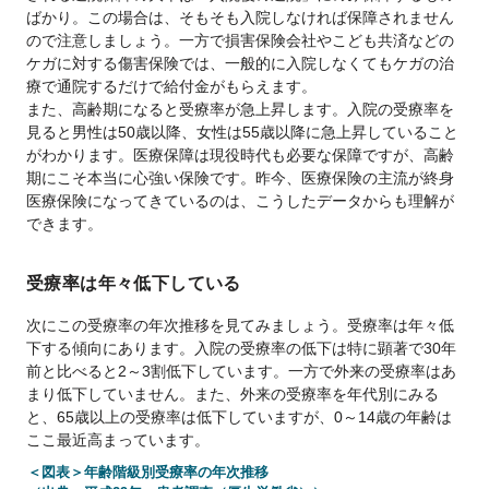
ばかり。この場合は、そもそも入院しなければ保障されません
ので注意しましょう。一方で損害保険会社やこども共済などの
ケガに対する傷害保険では、一般的に入院しなくてもケガの治
療で通院するだけで給付金がもらえます。
また、高齢期になると受療率が急上昇します。入院の受療率を
見ると男性は50歳以降、女性は55歳以降に急上昇していること
がわかります。医療保障は現役時代も必要な保障ですが、高齢
期にこそ本当に心強い保険です。昨今、医療保険の主流が終身
医療保険になってきているのは、こうしたデータからも理解が
できます。
受療率は年々低下している
次にこの受療率の年次推移を見てみましょう。受療率は年々低
下する傾向にあります。入院の受療率の低下は特に顕著で30年
前と比べると2～3割低下しています。一方で外来の受療率はあ
まり低下していません。また、外来の受療率を年代別にみる
と、65歳以上の受療率は低下していますが、0～14歳の年齢は
ここ最近高まっています。
＜図表＞年齢階級別受療率の年次推移