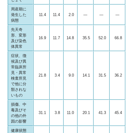
周産期に
発生した
11.4
11.4
2.0
―
―
―
病態
先天奇
形、変形
16.9
11.7
14.8
35.5
52.0
66.8
及び染色
体異常
症状、徴
候及び異
常臨床所
見・異常
21.8
3.4
9.0
14.1
31.5
36.2
検査所見
で他に分
類されな
いもの
損傷、中
毒及びそ
31.1
3.8
11.0
20.1
41.3
45.4
の他の外
因の影響
健康状態