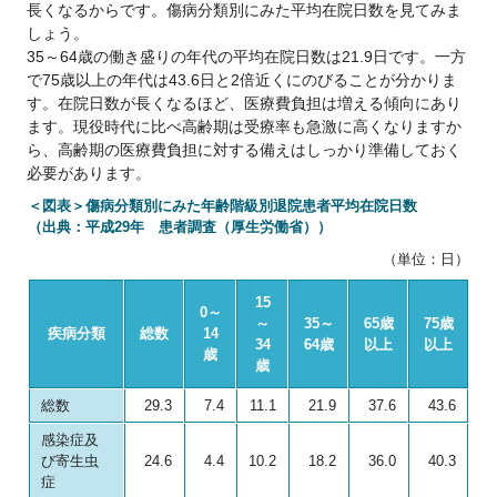
長くなるからです。傷病分類別にみた平均在院日数を見てみま
しょう。
35～64歳の働き盛りの年代の平均在院日数は21.9日です。一方
で75歳以上の年代は43.6日と2倍近くにのびることが分かりま
す。在院日数が長くなるほど、医療費負担は増える傾向にあり
ます。現役時代に比べ高齢期は受療率も急激に高くなりますか
ら、高齢期の医療費負担に対する備えはしっかり準備しておく
必要があります。
＜図表＞傷病分類別にみた年齢階級別退院患者平均在院日数
（出典：平成29年 患者調査（厚生労働省））
（単位：日）
15
0～
～
35～
65歳
75歳
疾病分類
総数
14
34
64歳
以上
以上
歳
歳
総数
29.3
7.4
11.1
21.9
37.6
43.6
感染症及
び寄生虫
24.6
4.4
10.2
18.2
36.0
40.3
症