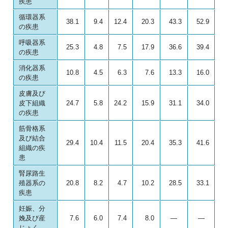
疾患
循環器系
38.1
9.4
12.4
20.3
43.3
52.9
の疾患
呼吸器系
25.3
4.8
7.5
17.9
36.6
39.4
の疾患
消化器系
10.8
4.5
6.3
7.6
13.3
16.0
の疾患
皮膚及び
皮下組織
24.7
5.8
24.2
15.9
31.1
34.0
の疾患
筋骨格系
及び結合
29.4
10.4
11.5
20.4
35.3
41.6
組織の疾
患
腎尿路生
殖器系の
20.8
8.2
4.7
10.2
28.5
33.1
疾患
妊娠、分
娩及び産
7.6
6.0
7.4
8.0
―
―
じょく