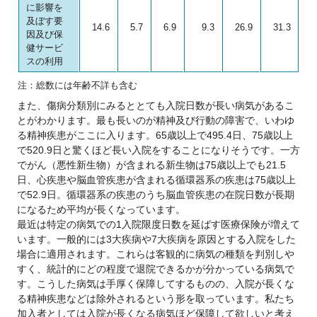
に影響を
及ぼす要
14.6
5.7
6.9
9.3
26.9
31.3
因及び保
健サービ
スの利用
注：総数には年齢不詳も含む
また、傷病分類別にみるととても入院日数が長い病気があるこ
とがわかります。最も長いのが精神及び行動の障害で、いわゆ
る精神疾患がここに入ります。65歳以上で495.4日、75歳以上
で520.9日と驚くほど長い入院をすることになりそうです。一方
でがん（悪性新生物）が含まれる新生物は75歳以上でも21.5
日、心疾患や脳血管疾患が含まれる循環器系の疾患は75歳以上
で52.9日。循環器系の疾患のうち脳血管疾患の在院日数が長期
になるため平均が長くなっています。
最近は特定の病気での1入院限度日数を延ばす医療保険が増えて
います。一般的には3大疾病や7大疾病を原因とする入院をした
場合に適用されます。これらは客観的に病気の種類を判別しや
すく、統計的にどの程度で退院できるかが分かっている病気で
す。こうした病気は手厚く保障してするものの、入院が長くな
る精神疾患などは除外されるという形を取っています。私たち
加入者としては入院が長くなる病気ほど保障して欲しいと考え