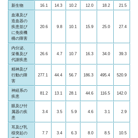
新生物
16.1
14.3
10.2
12.0
18.2
21.5
血液及び
造血器の
疾患並び
20.6
9.8
10.1
15.9
25.0
27.4
に免疫機
構の障害
内分泌、
栄養及び
26.6
4.7
10.7
16.3
34.0
39.3
代謝疾患
精神及び
行動の障
277.1
44.4
56.7
186.3
495.4
520.9
害
神経系の
81.2
13.1
28.1
44.6
116.5
142.0
疾患
眼及び付
属器の疾
3.4
3.5
5.9
4.6
3.1
2.9
患
耳及び乳
様突起の
7.7
3.4
6.3
8.0
8.5
10.5