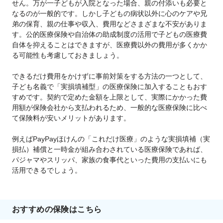
せん。万が一子どもが入院となった場合、親の付添いも必要と
なるのが一般的です。しかし子どもの病状以外に心のケアや兄
弟の保育、親の仕事や収入、費用などさまざまな不安がありま
す。公的医療保険や自治体の助成制度の活用で子どもの医療費
自体を抑えることはできますが、医療費以外の費用が多くかか
る可能性も考慮しておきましょう。
できるだけ費用をかけずに事前対策をする方法の一つとして、
子ども名義で「実損填補型」の医療保険に加入することもおす
すめです。契約で定めた金額を上限として、実際にかかった費
用額が保険会社から支払われるため、一般的な医療保険に比べ
て保険料が安いメリットがあります。
例えばPayPayほけんの「これだけ医療」のような実損填補（実
損払）補償と一時金が組み合わされている医療保険であれば、
パジャマやスリッパ、家族の食事代といった費用の支払いにも
活用できるでしょう。
おすすめの保険はこちら