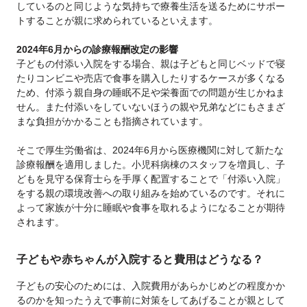
しているのと同じような気持ちで療養生活を送るためにサポー
トすることが親に求められているといえます。
2024年6月からの診療報酬改定の影響
子どもの付添い入院をする場合、親は子どもと同じベッドで寝
たりコンビニや売店で食事を購入したりするケースが多くなる
ため、付添う親自身の睡眠不足や栄養面での問題が生じかねま
せん。また付添いをしていないほうの親や兄弟などにもさまざ
まな負担がかかることも指摘されています。
そこで厚生労働省は、2024年6月から医療機関に対して新たな
診療報酬を適用しました。小児科病棟のスタッフを増員し、子
どもを見守る保育士らを手厚く配置することで「付添い入院」
をする親の環境改善への取り組みを始めているのです。それに
よって家族が十分に睡眠や食事を取れるようになることが期待
されます。
子どもや赤ちゃんが入院すると費用はどうなる？
子どもの安心のためには、入院費用があらかじめどの程度かか
るのかを知ったうえで事前に対策をしてあげることが親として