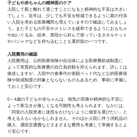
子どもや赤ちゃんの精神面のケア
入院して親と離れて過ごすことになると精神的な不安は大きい
でしょう。近年は、少しでも不安を軽減できるように親の付添
い入院を求める医療機関も増えていますので確認してみましょ
う。また子どもの不安やストレスを緩和できるようにおもちゃ
やぬいぐるみ、絵本、普段から好んで使っているタオルケット
やパジャマなどを持ち込むことも選択肢の一つです。
入院費用の確認
入院費用は、公的医療保険や自治体による医療費助成制度に
よって実質的な医療費の自己負担額を抑えられます。詳しくは
後述しますが、入院中の食事代や差額ベッド代など公的医療保
険や助成制度の対象とならないものもあるため、事前に準備し
ておくと安心です。
0～4歳の子どもや赤ちゃんは、病気の苦痛や精神的な不安に
よって夜泣きが激しくなる可能性も考えられます。なかには、
「同室の入院患者に迷惑をかけないように個室を選びたい」と
考える人もいるかもしれません。そのほか入院に伴う消耗品の
購入、通院交通費などさまざまな費用も考慮して準備するとよ
り安心です。