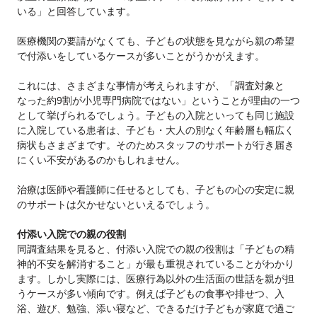
いる」と回答しています。
医療機関の要請がなくても、子どもの状態を見ながら親の希望
で付添いをしているケースが多いことがうかがえます。
これには、さまざまな事情が考えられますが、「調査対象と
なった約9割が小児専門病院ではない」ということが理由の一つ
として挙げられるでしょう。子どもの入院といっても同じ施設
に入院している患者は、子ども・大人の別なく年齢層も幅広く
病状もさまざまです。そのためスタッフのサポートが行き届き
にくい不安があるのかもしれません。
治療は医師や看護師に任せるとしても、子どもの心の安定に親
のサポートは欠かせないといえるでしょう。
付添い入院での親の役割
同調査結果を見ると、付添い入院での親の役割は「子どもの精
神的不安を解消すること」が最も重視されていることがわかり
ます。しかし実際には、医療行為以外の生活面の世話を親が担
うケースが多い傾向です。例えば子どもの食事や排せつ、入
浴、遊び、勉強、添い寝など、できるだけ子どもが家庭で過ご