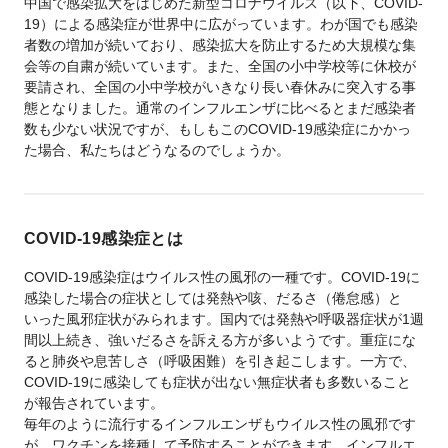
中国で感染拡大をはじめた新型コロナウイルス（以下、COVID-
19）による感染症が世界中に広がっています。わが国でも感染
者数の増加が続いており、感染拡大を防止するため大規模な集
会等の自粛が続いています。また、全国の小中学校等に休校が
要請され、全国の小中学校がいきなり長い春休みに突入する事
態となりました。通常のインフルエンザに比べるとまだ感染者
数も少ない状況ですが、もしもこのCOVID-19感染症にかかっ
た場合、私たちはどうなるのでしょうか。
COVID-19感染症とは
COVID-19感染症はウイルス性の風邪の一種です。COVID-19に
感染した場合の症状としては発熱や咳、だるさ（倦怠感）と
いった風邪症状がみられます。国内では発熱や呼吸器症状が1週
間以上続き、強いだるさを訴える方が多いようです。重症にな
ると肺炎や息苦しさ（呼吸困難）を引き起こします。一方で、
COVID-19に感染しても症状が出ない無症状者も多数いること
が報告されています。
毎年のように流行するインフルエンザもウイルス性の風邪です
が、ワクチンを接種して予防することができます。インフルエ