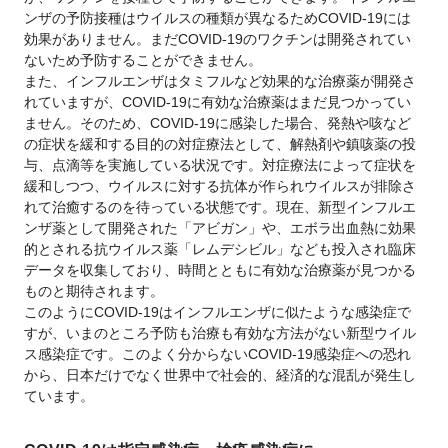
ンザの予防接種はウイルスの種類が異なるためCOVID-19には
効果がありません。まだCOVID-19のワクチンは開発されてい
ないため予防することができません。
また、インフルエンザはタミフルなど効果的な治療薬が開発さ
れていますが、COVID-19に有効な治療薬はまだ見つかってい
ません。そのため、COVID-19に感染した場合、発熱や咳など
の症状を緩和する目的の対症療法として、解熱剤や鎮咳薬の投
与、点滴等を実施している状況です。対症療法によって症状を
緩和しつつ、ウイルスに対する抗体が作られウイルスが排除さ
れて治癒するのを待っている状態です。現在、新型インフルエ
ンザ薬として開発された「アビガン」や、エボラ出血熱に効果
的とされる抗ウイルス薬「レムデシビル」なども投入され臨床
データを収集しており、時間とともに有効な治療薬が見つかる
ものと期待されます。
このようにCOVID-19はインフルエンザに似たような感染症で
すが、いまのところ予防も治療も有効な方法がない新型ウイル
ス感染症です。このよく分からないCOVID-19感染症への恐れ
から、日本だけでなく世界中で社会的、経済的な混乱が発生し
ています。