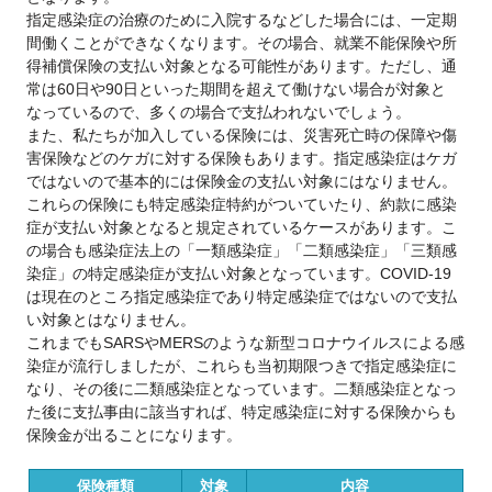
指定感染症の治療のために入院するなどした場合には、一定期
間働くことができなくなります。その場合、就業不能保険や所
得補償保険の支払い対象となる可能性があります。ただし、通
常は60日や90日といった期間を超えて働けない場合が対象と
なっているので、多くの場合で支払われないでしょう。
また、私たちが加入している保険には、災害死亡時の保障や傷
害保険などのケガに対する保険もあります。指定感染症はケガ
ではないので基本的には保険金の支払い対象にはなりません。
これらの保険にも特定感染症特約がついていたり、約款に感染
症が支払い対象となると規定されているケースがあります。こ
の場合も感染症法上の「一類感染症」「二類感染症」「三類感
染症」の特定感染症が支払い対象となっています。COVID-19
は現在のところ指定感染症であり特定感染症ではないので支払
い対象とはなりません。
これまでもSARSやMERSのような新型コロナウイルスによる感
染症が流行しましたが、これらも当初期限つきで指定感染症に
なり、その後に二類感染症となっています。二類感染症となっ
た後に支払事由に該当すれば、特定感染症に対する保険からも
保険金が出ることになります。
保険種類
対象
内容