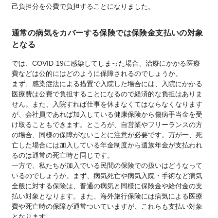
己負担分を公費で負担することになりました。
通常の病気をカバーする保険では保険金支払いの対象
となる
では、COVID-19に感染してしまった場合、治療にかかる医療
費などは公的にはどのように保障されるのでしょうか。
まず、感染症法による措置で入院した場合には、入院にかかる
医療費は公費で負担することになるので経済的な負担はありま
せん。また、入院すれば仕事を休まなくてはならなくなります
が、会社員であれば加入している健康保険から傷病手当金を受
け取ることもできます。ところが、自営業やフリーランスの方
の場合、同様の保障がないことに注意が必要です。万が一、死
亡した場合には加入している年金制度から遺族年金が支払われ
るのは通常の死亡時と同じです。
一方で、私たちが加入でいる民間の保険での扱いはどうなって
いるのでしょうか。まず、病気死亡や病気入院・手術など病気
全般に対する保険は、普通の病気と同様に保険金や給付金の支
払い対象となります。また、海外旅行保険には病気による医療
費や死亡時の保障が通常ついていますが、これらも支払い対象
となります。