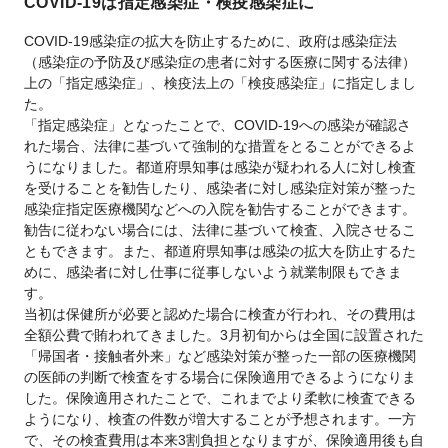
COVID-19は指定感染症・検疫感染症に
COVID-19感染症の拡大を防止するために、政府は感染症法
（感染症の予防及び感染症の患者に対する医療に関する法律）
上の「指定感染症」、検疫法上の「検疫感染症」に指定しまし
た。
「指定感染症」となったことで、COVID-19への感染が確認さ
れた場合、法律に基づいて強制的な措置をとることができるよ
うになりました。都道府県知事は感染が疑われる人に対し検査
を受けることを勧告したり、感染者に対し感染症対策が整った
感染症指定医療機関などへの入院を勧告することができます。
勧告に従わない場合には、法律に基づいて検査、入院させるこ
ともできます。また、都道府県知事は感染の拡大を防止するた
めに、感染者に対し仕事に従事しないよう就業制限もできま
す。
当初は保健所が必要と認めた場合に検査が行われ、その費用は
全額公費で賄われてきました。3月初旬からは全国に設置された
「帰国者・接触者外来」など感染対策が整った一部の医療機関
の医師の判断で検査をする場合に保険適用できるようになりま
した。保険適用されたことで、これまでより柔軟に検査できる
ようになり、検査の件数が増大することが予想されます。一方
で、その検査費用は本来3割負担となりますが、保険適用後も自