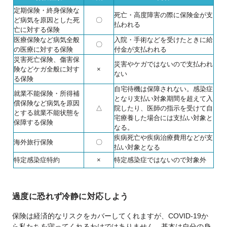
定期保険・終身保険な
死亡・高度障害の際に保険金が支
ど病気を原因とした死
〇
払われる
亡に対する保険
医療保険など病気全般
入院・手術などを受けたときに給
〇
の医療に対する保険
付金が支払われる
災害死亡保険、傷害保
災害やケガではないので支払われ
険などケガ全般に対す
×
ない
る保険
自宅待機は保障されない。感染症
就業不能保険・所得補
となり支払い対象期間を超えて入
償保険など病気を原因
△
院したり、医師の指示を受けて自
とする就業不能状態を
宅療養した場合には支払い対象と
保障する保険
なる。
疾病死亡や疾病治療費用などが支
海外旅行保険
〇
払い対象となる
特定感染症特約
×
特定感染症ではないので対象外
過度に恐れず冷静に対応しよう
保険は経済的なリスクをカバーしてくれますが、COVID-19か
ら私たちを守ってくれるわけではありません。基本は自分の身