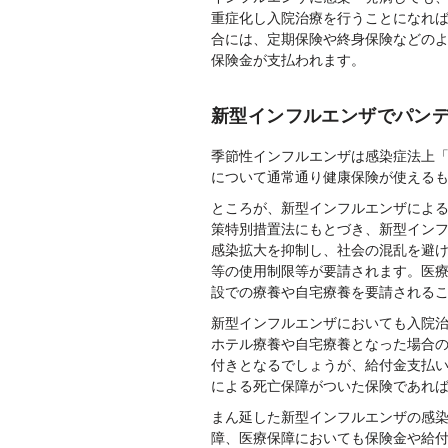
重症化し入院治療を行うことになれ
合には、定期保険や終身保険などの
保険金が支払われます。
新型インフルエンザでパン
季節性インフルエンザは感染症法上「
について通常通り健康保険が使える
ところが、新型インフルエンザによ
策特別措置法にもとづき、新型イン
感染拡大を抑制し、社会の混乱を避
等の使用制限等が要請されます。医
設での療養や自宅療養を要請される
新型インフルエンザにおいても入院
ホテル療養や自宅療養となった場合
付きとなるでしょうが、給付金支払
による死亡保障がついた保険であれ
まん延した新型インフルエンザの感
障、医療保障においても保険金や給