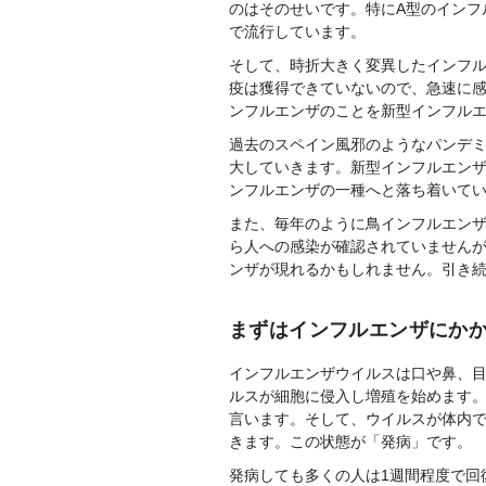
のはそのせいです。特にA型のインフ
で流行しています。
そして、時折大きく変異したインフ
疫は獲得できていないので、急速に
ンフルエンザのことを新型インフル
過去のスペイン風邪のようなパンデ
大していきます。新型インフルエン
ンフルエンザの一種へと落ち着いて
また、毎年のように鳥インフルエン
ら人への感染が確認されていません
ンザが現れるかもしれません。引き
まずはインフルエンザにか
インフルエンザウイルスは口や鼻、
ルスが細胞に侵入し増殖を始めます
言います。そして、ウイルスが体内
きます。この状態が「発病」です。
発病しても多くの人は1週間程度で回