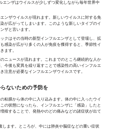
ルエンザはウイルスが少しずつ変化しながら毎年世界中
ルエンザウイルスが現れます。新しいウイルスに対する免
感染が広がってしまいます。このような新しいタイプのイ
エンザと言います。
ミックはその当時の新型インフルエンザとして登場し、拡
ザも感染が広がり多くの人が免疫を獲得すると、季節性イ
いきます。
ザのニュースが流れます。これまでのところ継続的な人か
が、今後も変異を繰り返すことで感染性の高いインフルエ
続き注意が必要なインフルエンザウイルスです。
からないための予防を
目の粘膜から体の中に入り込みます。体の中に入ったウイ
。この状態になったら、インフルエンザに「感染」したと
で増殖することで、発熱やのどの痛みなどの諸症状が出て
復します。ところが、中には肺炎や脳症などの重い症状