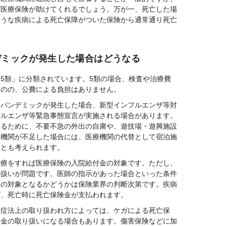
ば医療保険が助けてくれるでしょう。万が一、死亡した場
ような疾病による死亡保障がついた保険から通常通り死亡
デミックが発生した場合はどうなる
5類」に分類されています。5類の場合、検査や治療費
ものの、公費による負担はありません。
るパンデミックが発生した場合、新型インフルエンザ等対
フルエンザ等緊急事態宣言が実施される場合があります。
けるために、不要不急の外出の自粛や、遊技場・遊興施設
療機関が不足した場合には、医療機関の代替として宿泊施
ことも考えられます。
治療をすれば医療保険の入院給付金の対象です。ただし、
の扱いが問題です。医師の指示があった場合といった条件
いの対象となるかどうかは保険業界の判断次第です。疾病
ば、死亡時に死亡保険金が支払われます。
染症法上の取り扱われ方によっては、ケガによる死亡保
付金の取り扱いになる場合もあります。傷害保険などに加