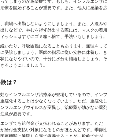
かってしまうのが感染症です。もしも、インフルエンザに
く治療を開始することが重要です。また、他人に感染を広
り、職場へ出勤しないようにしましょう。また、人混みや
い出しなどで、やむを得ず外出する際には、マスクの着用
ティッシュはすぐにゴミ箱へ捨て、手洗いもしましょう。
が続いたり、呼吸困難になることもあります。無理をして
関に受診しましょう。医師の指示に従い安静に休養し、き
症状になりやすいので、十分に水分を補給しましょう。そ
できるようにしましょう。
保険は？
有効なインフルエンザ治療薬が登場しているので、インフ
も重症化することは少なくなっています。ただ、重症化し
インフルエンザウイルスが変異し、治療薬が効かない薬剤
で注意が必要です。
ルエンザでも給付金が支払われることがあります。ただ
とが給付金支払い対象になるものがほとんどです。季節性
、医療機関に通院し自宅で療養することが一般的ですが、