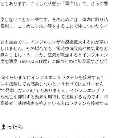
こともあります。こうした状態が「重症化」で、さらに悪
感染しないことが一番です。そのためには、体内に取り込
を着用し、こまめに手洗い等をすることで体についたウイ
ことも重要です。インフルエンザが感染拡大するのが寒い
もしれません。その場合でも、常時換気設備や換気扇など
換気をしましょう。また、空気が乾燥するとインフルエン
度を適度（50~60％程度）に保つために加湿器なども活
上旬くらいまでにインフルエンザワクチンを接種するこ
チンを接種しても感染しないというわけではありません
度で発病しないわけでもありません。インフルエンザワ
化や死亡を抑制する効果を期待して接種するものです。特
や高齢者、基礎疾患を抱えている人はワクチンを接種する
しまったら