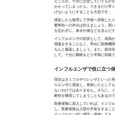
ところが、十分に注意していてもか
かかってしまったら、できるだけ早
げないようにすることも大切です。
感染したら無理して学校へ登校した
繁華街への外出は控えましょう。買
を忘れずに。鼻水や痰などを含んだ
インフルエンザの症状として、高熱
我慢をすることなく、早めに医療機
ちんと服薬しましょう。また、脱水
して、十分に睡眠をとり早期に回復
インフルエンザで役に立つ
現在はタミフルやリレンザといった
ルエンザに感染し、発病したとして
ないわけではありません。さらに、
耐性を獲得してしまうこともあるの
医療保険に加入していれば、インフ
し、医療保険は入院や手術をするこ
インフルエンザに感染・発病しても