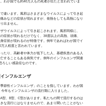
。わが国でも約40万人もの死者が出たと言われていま
うで違います。風邪はさまざまなウイルスによって引き起
の痛みなどの症状が現れますが、発熱をしても高熱になり
まり出ません。
ンザウイルスによって引き起こされます。風邪同様に、
の症状が現れるだけでなく、38度以上の高熱、頭痛、
全身症状が現れるのが特徴です。例年であればわが国でイ
00万人程度と言われています。
なったり、高齢者や体力が低下した人、基礎疾患のある人
死亡することもある病気です。例年のインフルエンザ関連
恐ろしい感染症なのです。
型インフルエンザ
「季節性インフルエンザ」のことを指しています。わが国
で、今年もインフルエンザの流行期に入りました。
A型、B型、C型があります。私たちの間で流行するのは
大きな流行にはなりませんので、あまり聞いたことがない