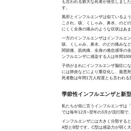
も言われる膨大な死者が発生しました
す。
風邪とインフルエンザは似ているよ
こされ、咳、くしゃみ、鼻水、のど
にくく全身の痛みのような症状はあ
一方のインフルエンザはインフルエ
咳、くしゃみ、鼻水、のどの痛みなど
関節痛、筋肉痛、全身の倦怠感等の
ンフルエンザに感染する人は年間10
子供がまれにインフルエンザ脳症に
には肺炎などにより重症化し、最悪
死者数は年間1万人程度とも言われる
季節性インフルエンザと新
私たちが俗に言うインフルエンザは
では毎年12月~翌年の3月が流行期
インフルエンザには大きく分類すると
A型とB型です。C型は感染力が弱く