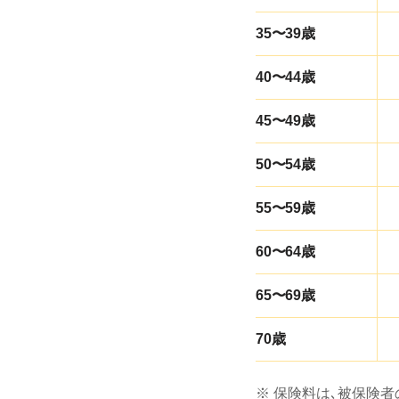
35〜39歳
40〜44歳
45〜49歳
50〜54歳
55〜59歳
60〜64歳
65〜69歳
70歳
※ 保険料は､被保険