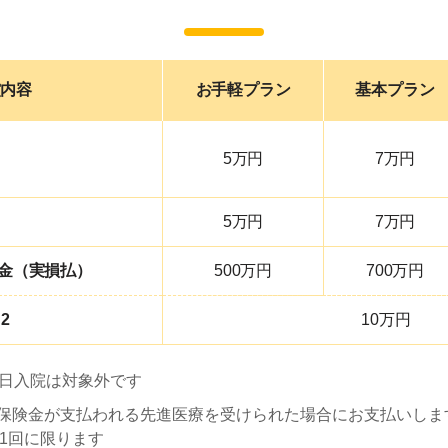
償内容
お手軽
プラン
基本
プラン
5万円
7万円
5万円
7万円
金（実損払）
500万円
700万円
2
10万円
2日入院は対象外です
本保険金が支払われる先進医療を受けられた場合にお支払いしま
1回に限ります