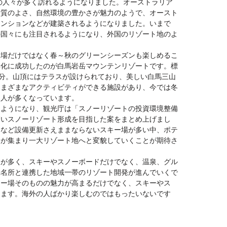
アの人々が多く訪れるようになりました。オーストラリア
雪質のよさ、自然環境の豊かさが魅力のようで、オースト
マンションなどが建築されるようになりました。いまで
の国々にも注目されるようになり、外国のリゾート地のよ
冬場だけではなく春～秋のグリーンシーズンも楽しめるこ
年化に成功したのが白馬岩岳マウンテンリゾートです。標
で8分。山頂にはテラスが設けられており、美しい白馬三山
さまざまなアクティビティができる施設があり、今では冬
る人が多くなっています。
るようになり、観光庁は「スノーリゾートの投資環境整備
高いスノーリゾート形成を目指した案をまとめ上げまし
トなど設備更新さえままならないスキー場が多い中、ポテ
金が集まり一大リゾート地へと変貌していくことが期待さ
人が多く、スキーやスノーボードだけでなく、温泉、グル
光名所と連携した地域一帯のリゾート開発が進んでいくで
キー場そのものの魅力が高まるだけでなく、スキーやス
きます。海外の人ばかり楽しむのではもったいないです