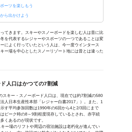
ポーツを楽しもう
てから出かけよう
やってきます。スキーやスノーボードを楽しむ人は昔に比
も冬を代表するレジャーやスポーツの一つであることは変
キーによく行っていたという人は、今一度ウインタース
スキー場を中心としたスノーリゾート地には昔とは違った
ド人口はかつての7割減
国のスキー・スノーボード人口は、現在では約7割減の580
法人日本生産性本部「レジャー白書2017」）。また、1
す平均参加回数は1990年の6回から4と2/3回にまで
はピーク時の8～9割程度現存しているとされ、赤字続
数多くあるのが現状です。
スキー場のリフトや周辺の宿泊施設は老朽化が進んでい