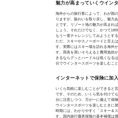
魅力が高まっていくウイン
海外からの旅行客によって、わが国
りますが、賑わいを取り戻し、魅力
とです。リゾート地の魅力が高まれ
しょう。それだけでなく、かつて18
もう一度チャレンジしてみようとす
ただ、スキーやスノーボードと言え
す。実際にはスキー場を訪れる海外
す。用具を買いそろえると費用負担
きるならグッとハードルは低くなる
分でウインタースポーツを楽しむこ
インターネットで保険に加
いくら気軽に楽しむことができると
です。そのため、いくら気を付けて
分に注意しつつ、万が一に備えて保
ウインタースポーツを楽しむときに
時期には、わかりやすく「スキー＆
す。国内旅行傷害保険の基本補償は