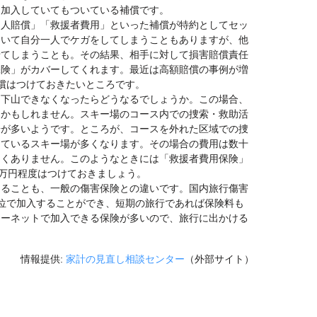
に加入していてもついている補償です。
個人賠償」「救援者費用」といった補償が特約としてセッ
ていて自分一人でケガをしてしまうこともありますが、他
せてしまうことも。その結果、相手に対して損害賠償責任
保険」がカバーしてくれます。最近は高額賠償の事例が増
償はつけておきたいところです。
、下山できなくなったらどうなるでしょうか。この場合、
るかもしれません。スキー場のコース内での捜索・救助活
場が多いようです。ところが、コースを外れた区域での捜
しているスキー場が多くなります。その場合の費用は数十
なくありません。このようなときには「救援者費用保険」
0万円程度はつけておきましょう。
きることも、一般の傷害保険との違いです。国内旅行傷害
位で加入することができ、短期の旅行であれば保険料も
ターネットで加入できる保険が多いので、旅行に出かける
。
情報提供:
家計の見直し相談センター
（外部サイト）