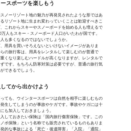
タースポーツを楽しもう
のスノーリゾート地の魅力が再発見されたような形ではあ
あるリゾート地に生まれ変わっていくことは歓迎すべきこ
ば、これからスキーやスノーボードを始める人も増えるで
00万人もスキー・スノーボード人口がいたわが国です。
る人も多くなるのではないでしょうか。
ば、用具を買いそろえないといけないイメージがありま
からの旅行客は、用具をレンタルして楽しむのが普通で
が重くなり楽しむハードルが高くなりますが、レンタルで
はずです。もちろん防寒対策は必要ですが、普通の旅行気
とができるでしょう。
入してから出かけよう
言っても、ウインタースポーツは自然を相手に楽しむもの
も発生してしまうのが事故やケガです。事故やケガには十
険にも加入しておきましょう。
加入しておきたい保険は「国内旅行傷害保険」です。この
スノボ保険」という名称でも販売されているものもありま
偶発的な事故による「死亡・後遺障害」「入院」「通院」