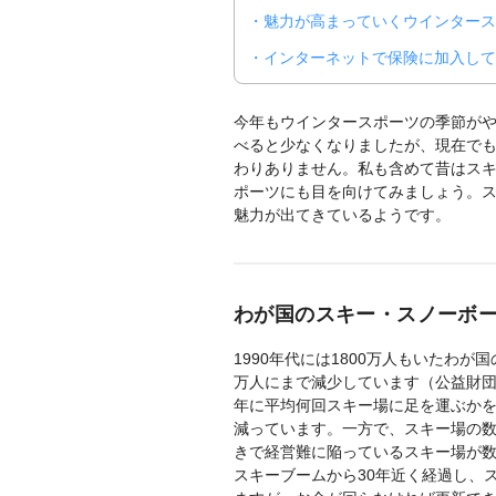
魅力が高まっていくウインタース
インターネットで保険に加入し
今年もウインタースポーツの季節が
べると少なくなりましたが、現在で
わりありません。私も含めて昔はス
ポーツにも目を向けてみましょう。
魅力が出てきているようです。
わが国のスキー・スノーボー
1990年代には1800万人もいたわが
万人にまで減少しています（公益財団
年に平均何回スキー場に足を運ぶかを示
減っています。一方で、スキー場の数
きで経営難に陥っているスキー場が
スキーブームから30年近く経過し、