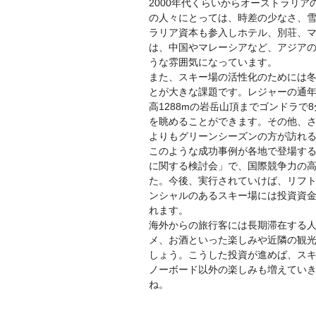
2000年代くらいからオーストラリ
の人々にとっては、時差の少なさ、
ラリア資本も参入しホテル、別荘、
は、中国やマレーシアなど、アジア
うな雰囲気になっています。
また、スキー場の活性化のためには
とが大きな課題です。レジャーの通
高1288mの岩岳山頂までゴンドラ
を眺めることができます。その他、
よりもグリーンシーズンの方が訪れ
このような成功事例が各地で登場す
に関する検討会」で、国際競争力の
た。今後、実行されていけば、リフ
ンシャルのあるスキー場には投資資
れます。
海外からの旅行客には長期滞在する
メ、お酒といった楽しみや近隣の観
しょう。こうした投資が進めば、ス
ノーボード以外の楽しみも増えてい
ね。