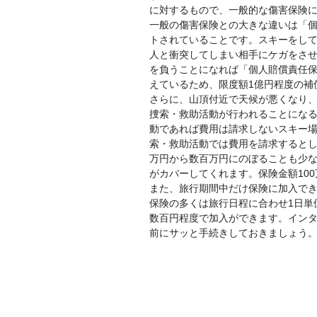
に対するもので、一般的な傷害保険
一般の傷害保険との大きな違いは「
トされていることです。スキーをし
人と衝突してしまい相手にケガをさ
を負うことになれば「個人賠償責任
えているため、限度額1億円程度の補
さらに、山頂付近で天候が悪くなり
捜索・救助活動が行われることにな
動であれば費用は請求しないスキー
索・救助活動では費用を請求すると
万円から数百万円にのぼることも少
がカバーしてくれます。保険金額10
また、旅行期間中だけ保険に加入で
保険の多くは旅行日程に合わせ1日単
数百円程度で加入ができます。イン
前にサッと手続きしておきましょう