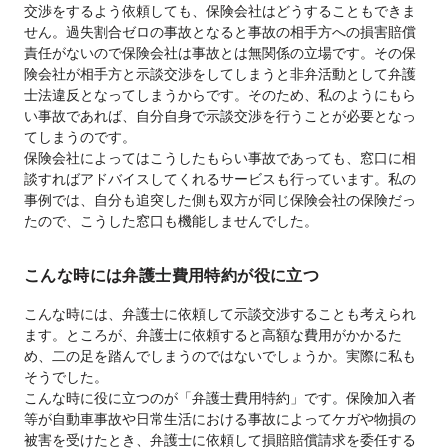
交渉をするよう依頼しても、保険会社はどうすることもできま
せん。過失割合ゼロの事故となると事故の相手方への損害賠償
責任がないので保険会社は事故とは無関係の立場です。その保
険会社が相手方と示談交渉をしてしまうと非弁活動として弁護
士法違反となってしまうからです。そのため、私のようにもら
い事故であれば、自分自身で示談交渉を行うことが必要となっ
てしまうのです。
保険会社によってはこうしたもらい事故であっても、窓口に相
談すればアドバイスしてくれるサービスも行っています。私の
事例では、自分も追突した側も双方が同じ保険会社の保険だっ
たので、こうした窓口も機能しませんでした。
こんな時には弁護士費用特約が役に立つ
こんな時には、弁護士に依頼して示談交渉することも考えられ
ます。ところが、弁護士に依頼すると高額な費用がかかるた
め、二の足を踏んでしまうのではないでしょうか。実際に私も
そうでした。
こんな時に役に立つのが「弁護士費用特約」です。保険加入者
等が自動車事故や日常生活における事故によってケガや物損の
被害を受けたとき、弁護士に依頼して損賠賠償請求を委任する