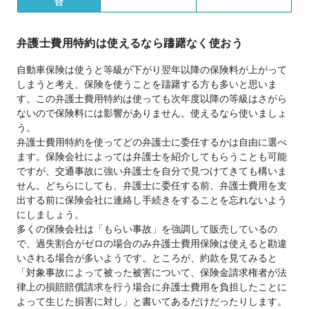
合
弁護士費用特約は使えるなら躊躇なく使おう
自動車保険は使うと等級が下がり翌年以降の保険料が上がって
しまうと考え、保険を使うことを躊躇する方も多いと思いま
す。この弁護士費用特約は使っても次年度以降の等級はさがら
ないので保険料には影響がありません。使えるなら使いましょ
う。
弁護士費用特約を使ってどの弁護士に委任するかは自由に選べ
ます。保険会社によっては弁護士を紹介してもらうことも可能
ですが、交通事故に強い弁護士を自分で見つけてきても構いま
せん。どちらにしても、弁護士に委任する前、弁護士費用を支
出する前に保険会社に連絡し手続きをすることを忘れないよう
にしましょう。
多くの保険会社は「もらい事故」を強調して販売しているの
で、過失割合がゼロの場合のみ弁護士費用保険は使えると勘違
いされる場合が多いようです。ところが、約款を見てみると
「対象事故によって被った被害について、保険金請求権者が法
律上の損賠賠償請求を行う場合に弁護士費用を負担したことに
よって生じた損害に対し」と書いてあるだけだったりします。