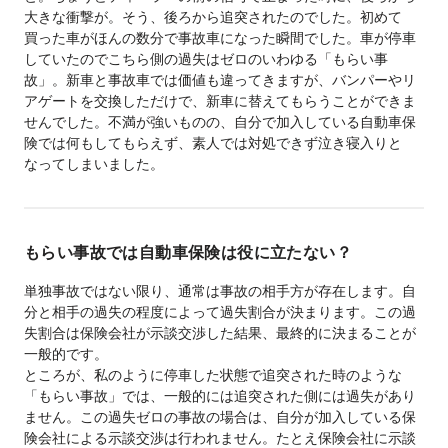
大きな衝撃が。そう、後ろから追突されたのでした。初めて
買った車がほんの数分で事故車になった瞬間でした。車が停車
していたのでこちら側の過失はゼロのいわゆる「もらい事
故」。新車と事故車では価値も違ってきますが、バンパーやリ
アゲートを交換しただけで、新車に替えてもらうことができま
せんでした。不満が強いものの、自分で加入している自動車保
険では何もしてもらえず、素人では対処できず泣き寝入りと
なってしまいました。
もらい事故では自動車保険は役に立たない？
単独事故ではない限り、通常は事故の相手方が存在します。自
分と相手の過失の程度によって過失割合が決まります。この過
失割合は保険会社が示談交渉した結果、最終的に決まることが
一般的です。
ところが、私のように停車した状態で追突された時のような
「もらい事故」では、一般的には追突された側には過失があり
ません。この過失ゼロの事故の場合は、自分が加入している保
険会社による示談交渉は行われません。たとえ保険会社に示談