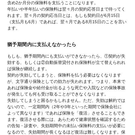
含め2か月分の保険料を支払うことになります。
年払いや半年払いの保険料は翌々月の契約応答日まで待ってく
れます。翌々月の契約応当日とは、もしも契約日が6月15日
（支払月も6月）であれば、翌々月である8月15日のことを言い
ます。
猶予期間内に支払えなかったら
もしも、猶予期間内にも支払いができなかったら、①契約が失
効する、もしくは②自動振替貸付され保険料が立て替えられれ
ば保険が継続します。
契約が失効してしまうと、保険料を払う必要はなくなります
が、文字通り保険としての効力が失われます。つまり、本来で
あれば保険金や給付金が出るような死亡や入院などの保険事故
が発生しても何も受け取ることができなくなります。
失効してしまうと困るかもしれません。ただ、失効は解約では
ないので、一定期間内（2年や3年といった期間で保険会社に
よって異なります）であれば保険を「復活」させることもでき
ます。復活させる際には、あらためて健康状態を確認するため
の告知・診査や、失効期間中の未払い保険料の支払いが必要に
なるので、失効期間が長くなるほど復活は難しくなります。保