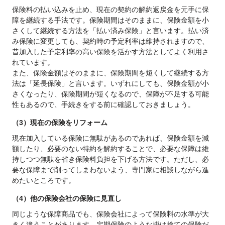
保険料の払い込みを止め、現在の契約の解約返戻金を元手に保
障を継続する手法です。保険期間はそのままに、保険金額を小
さくして継続する方法を「払い済み保険」と言います。払い済
み保険に変更しても、契約時の予定利率は維持されますので、
昔加入した予定利率の高い保険を活かす方法としてよく利用さ
れています。
また、保険金額はそのままに、保険期間を短くして継続する方
法は「延長保険」と言います。いずれにしても、保険金額が小
さくなったり、保険期間が短くなるので、保障が不足する可能
性もあるので、手続きをする前に確認しておきましょう。
（3）現在の保険をリフォーム
現在加入している保険に無駄があるのであれば、保険金額を減
額したり、必要のない特約を解約することで、必要な保障は維
持しつつ無駄を省き保険料負担を下げる方法です。ただし、必
要な保障まで削ってしまわないよう、専門家に相談しながら進
めたいところです。
（4）他の保険会社の保険に見直し
同じような保障商品でも、保険会社によって保険料の水準が大
きく違うことがあります。定期保険のような掛け捨ての保険だ