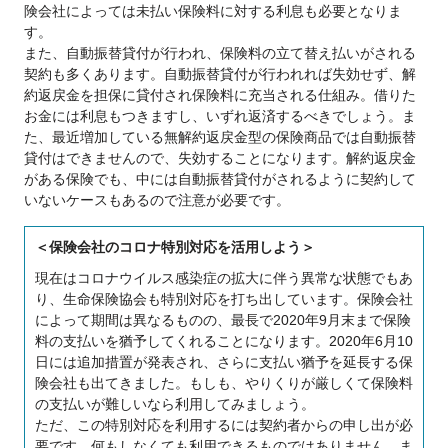
険会社によっては未払い保険料に対する利息も必要となりま
す。
また、自動振替貸付が行われ、保険料の立て替え払いがされる
契約も多くあります。自動振替貸付が行われれば失効せず、解
約返戻金を担保に貸付され保険料に充当される仕組み。借りた
お金には利息もつきますし、いずれ返済するべきでしょう。ま
た、最近増加している無解約返戻金型の保険商品では自動振替
貸付はできませんので、失効することになります。解約返戻金
がある保険でも、中には自動振替貸付がされるように契約して
いないケースもあるので注意が必要です。
＜保険会社のコロナ特別対応を活用しよう＞
現在はコロナウイルス感染症の拡大に伴う異常な状態でもあ
り、生命保険協会も特別対応を打ち出しています。保険会社
によって期間は異なるものの、最長で2020年9月末まで保険
料の支払いを猶予してくれることになります。2020年6月10
日には追加措置が発表され、さらに支払い猶予を延長する保
険会社も出てきました。もしも、やりくりが厳しくて保険料
の支払いが難しいなら利用してみましょう。
ただ、この特別対応を利用するには契約者からの申し出が必
要です。何もしなくても利用できるものではありません。ま