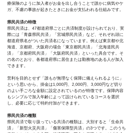
療保険のように加入者がお金を出し合うことで誰かに病気やケ
ガ、不慮の事故が起きたときにお金が支払われる仕組みです。
県民共済の特徴
県民共済は、47都道府県ごとに共済制度が設けられており、実
際には「青森県民共済」「宮城県民共済」など、それぞれ頭に
都道府県名がついた共済名になっています。例えば東京都や北
海道、京都府、大阪府の場合「東京都民共済」「北海道民共
済」「京都府民共済」「大阪府民共済」といった具合です。そ
の名のとおり、各都道府県に居住または勤務地のある人が加入
できます。
営利を目的とせず「誰もが無理なく保障に備えられるように」
という思いから、掛金は1,000円、2,000円、3,000円など切り
のよい手ごろな金額に設定されているのが特徴です。保障内容
もシンプルで加入年齢によって設けられているコースを選択
し、必要に応じて特約付加ができます。
県民共済の種類
県民共済で取り扱っている共済の種類は、大別すると「生命共
済」「新型火災共済」「傷害保障型共済」の3つです。このうち